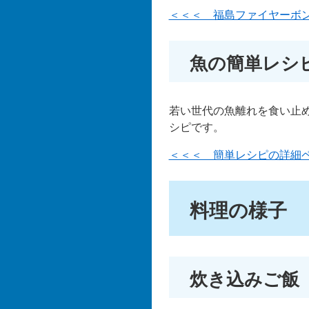
＜＜＜ 福島ファイヤーボ
魚の簡単レシ
若い世代の魚離れを食い止
シピです。
＜＜＜ 簡単レシピの詳細
料理の様子
炊き込みご飯