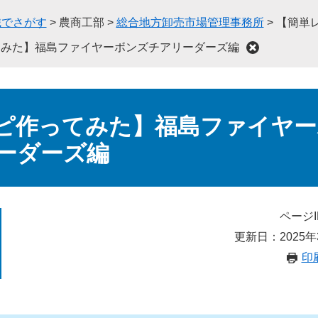
織でさがす
>
農商工部
>
総合地方卸売市場管理事務所
>
【簡単
てみた】福島ファイヤーボンズチアリーダーズ編
ピ作ってみた】福島ファイヤー
ーダーズ編
ページI
更新日：2025年
印