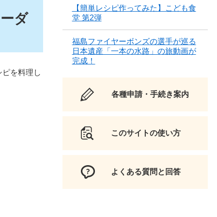
【簡単レシピ作ってみた】こども食
リーダ
堂 第2弾
福島ファイヤーボンズの選手が巡る
日本遺産「一本の水路」の旅動画が
完成！
シピを料理し
各種申請・手続き案内
このサイトの使い方
よくある質問と回答