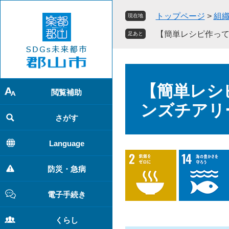
ペ
メ
トップページ
>
組
現在地
ー
ニ
ジ
ュ
【簡単レシピ作っ
足あと
の
ー
先
を
頭
飛
本
で
ば
文
【簡単レシ
す
し
閲覧補助
。
て
ンズチアリ
本
さがす
文
へ
Language
防災・急病
電子手続き
くらし