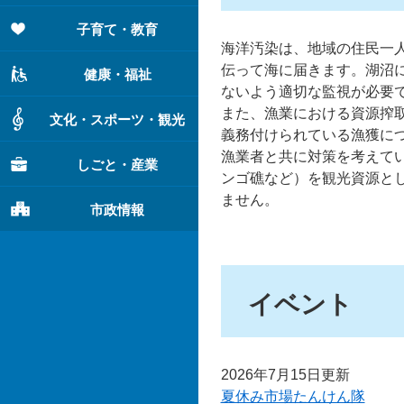
子育て・教育
海洋汚染は、地域の住民一
伝って海に届きます。湖沼
健康・福祉
ないよう適切な監視が必要
また、漁業における資源搾取
文化・スポーツ・観光
義務付けられている漁獲について
漁業者と共に対策を考えて
しごと・産業
ンゴ礁など）を観光資源と
ません。
市政情報
イベント
2026年7月15日更新
夏休み市場たんけん隊