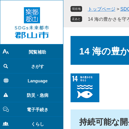
ペ
メ
トップページ
>
SD
現在地
ー
ニ
ジ
ュ
14 海の豊かさを守
足あと
の
ー
先
を
頭
飛
本
で
ば
文
14 海の豊
す
し
閲覧補助
。
て
本
さがす
文
へ
Language
防災・急病
電子手続き
持続可能な開
くらし