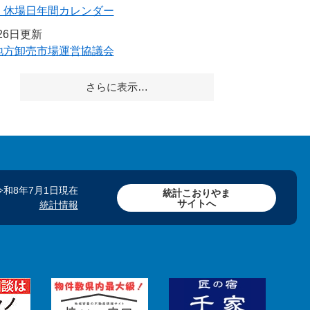
・休場日年間カレンダー
月26日更新
地方卸売市場運営協議会
さらに表示…
令和8年7月1日現在
統計こおりやま
サイトへ
統計情報