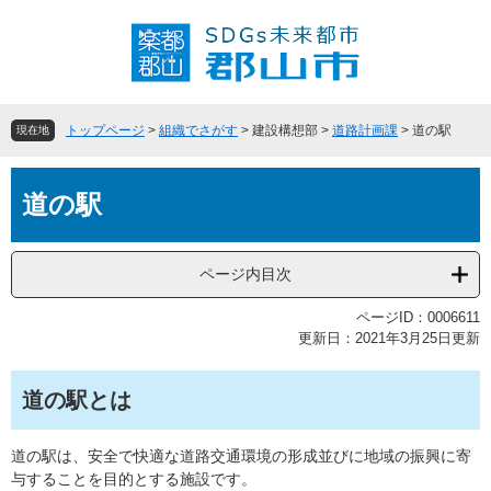
ペ
メ
ー
ニ
ジ
ュ
の
ー
先
を
頭
飛
トップページ
>
組織でさがす
>
建設構想部
>
道路計画課
>
道の駅
現在地
で
ば
す
し
本
。
て
道の駅
文
本
文
へ
ページ内目次
ページID：0006611
更新日：2021年3月25日更新
道の駅とは
道の駅は、安全で快適な道路交通環境の形成並びに地域の振興に寄
与することを目的とする施設です。