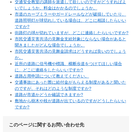
交通安全教室の講師を派遣して欲しいのですがどうすればよ
いでしょうか。料金はかかるのでしょうか。
市道のカーブミラーやガードレールなどが破損していたり、
道路照明灯が球切れしている場合は、どこに相談したらいい
ですか?
街路灯の球が切れていますが、どこに連絡したらいいですか?
市民交通災害共済の見舞金支給対象にならない場合があると
聞きましたがどんな場合でしょうか。
市民交通災害共済の見舞金請求はどうすれば良いのでしょう
か。
近所の道路に信号機や標識、横断歩道をつけてほしい場合
に、どこに連絡をしたらいいですか?
道路占用申請について教えてください。
交通事故にあった際に給付金がもらえる制度があると聞いた
のですが、それはどのような制度ですか?
道路が市道かどうか確認できますか?
敷地から樹木や枝が道路が出ているのですがどうしたらいい
ですか?
このページに関するお問い合わせ先