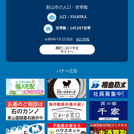
郡山市の人口
・世帯数
人口：
314,828人
世帯数：
145,597世帯
令和8年7月1日現在
統計情報
統計こおりやま
サイトへ
バナー広告