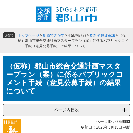
ペ
メ
ー
ニ
ジ
ュ
の
ー
先
を
頭
飛
トップページ
>
組織でさがす
>
都市構想部
>
総合交通政策課
>
（仮
現在地
で
ば
称）郡山市総合交通計画マスタープラン（案）に係るパブリックコメ
ント手続（意見公募手続）の結果について
す
し
。
て
本
本
（仮称）郡山市総合交通計画マスタ
文
文
へ
ープラン（案）に係るパブリックコ
メント手続（意見公募手続）の結果
について
ページ内目次
ページID：0059663
更新日：2023年3月15日更新