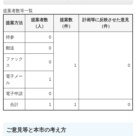
提案者数等一覧
提案者数
提案数
計画等に反映させた意見
提案方法
（人）
（件）
（件）
持参
0
郵送
0
ファック
0
ス
1
0
電子メー
1
ル
電子申請
0
合計
1
1
0
ご意見等と本市の考え方