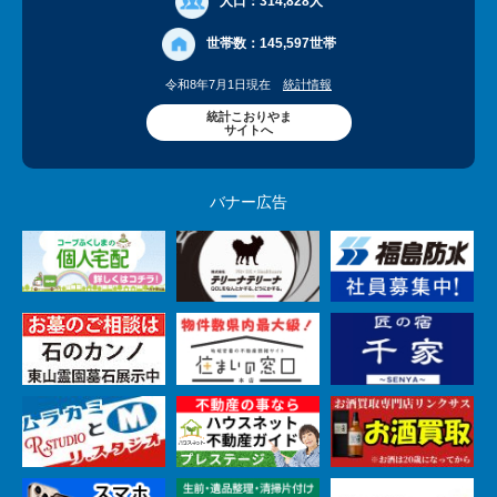
人口：
314,828人
世帯数：
145,597世帯
令和8年7月1日現在
統計情報
統計こおりやま
サイトへ
バナー広告