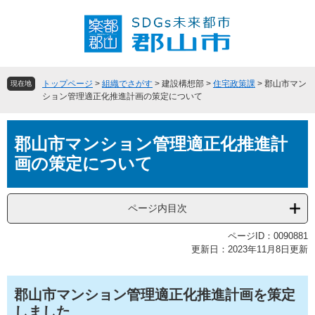
ペ
メ
ー
ニ
ジ
ュ
の
ー
先
を
頭
飛
トップページ
>
組織でさがす
>
建設構想部
>
住宅政策課
>
郡山市マン
現在地
で
ば
ション管理適正化推進計画の策定について
す
し
。
て
本
本
郡山市マンション管理適正化推進計
文
文
画の策定について
へ
ページ内目次
ページID：0090881
更新日：2023年11月8日更新
郡山市マンション管理適正化推進計画を策定
しました