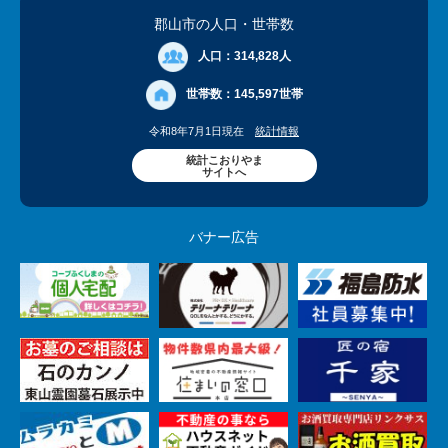
郡山市の人口
・世帯数
人口：
314,828人
世帯数：
145,597世帯
令和8年7月1日現在
統計情報
統計こおりやま
サイトへ
バナー広告