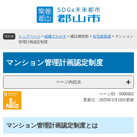
ペ
メ
ー
ニ
ジ
ュ
の
ー
先
を
頭
飛
トップページ
>
組織でさがす
>
建設構想部
>
住宅政策課
>
マンション
現在地
で
ば
管理計画認定制度
す
し
。
て
本
本
マンション管理計画認定制度
文
文
へ
ページ内目次
ページID：0090901
更新日：2025年2月18日更新
マンション管理計画認定制度とは