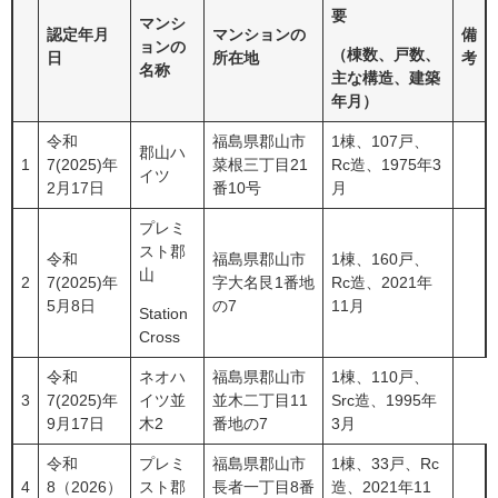
要
マンシ
認定年月
マンションの
備
ョンの
（棟数、戸数、
日
所在地
考
名称
主な構造、建築
年月）
令和
福島県郡山市
1棟、107戸、
郡山ハ
1
7(2025)年
菜根三丁目21
Rc造、1975年3
イツ
2月17日
番10号
月
プレミ
スト郡
令和
福島県郡山市
1棟、160戸、
山
2
7(2025)年
字大名艮1番地
Rc造、2021年
5月8日
の7
11月
Station
Cross
令和
ネオハ
福島県郡山市
1棟、110戸、
3
7(2025)年
イツ並
並木二丁目11
Src造、1995年
9月17日
木2
番地の7
3月
令和
プレミ
福島県郡山市
1棟、33戸、Rc
4
8（2026）
スト郡
長者一丁目8番
造、2021年11