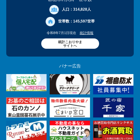
人口：
314,828人
世帯数：
145,597世帯
令和8年7月1日現在
統計情報
統計こおりやま
サイトへ
バナー広告