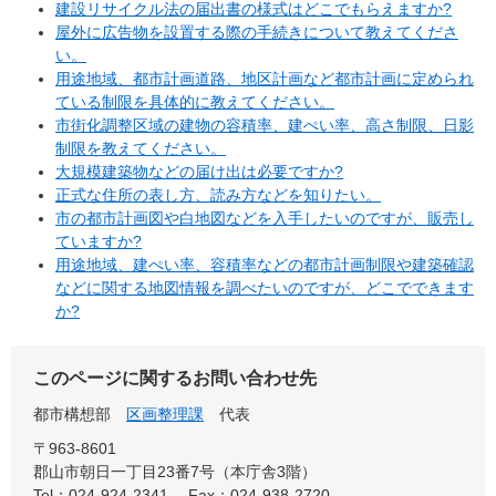
建設リサイクル法の届出書の様式はどこでもらえますか?
屋外に広告物を設置する際の手続きについて教えてくださ
い。
用途地域、都市計画道路、地区計画など都市計画に定められ
ている制限を具体的に教えてください。
市街化調整区域の建物の容積率、建ぺい率、高さ制限、日影
制限を教えてください。
大規模建築物などの届け出は必要ですか?
正式な住所の表し方、読み方などを知りたい。
市の都市計画図や白地図などを入手したいのですが、販売し
ていますか?
用途地域、建ぺい率、容積率などの都市計画制限や建築確認
などに関する地図情報を調べたいのですが、どこでできます
か?
このページに関するお問い合わせ先
都市構想部
区画整理課
代表
〒963-8601
郡山市朝日一丁目23番7号（本庁舎3階）
Tel：024-924-2341
Fax：024-938-2720