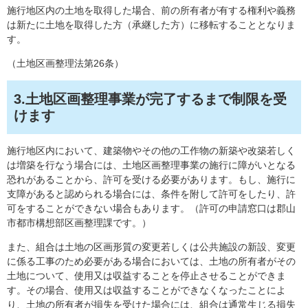
施行地区内の土地を取得した場合、前の所有者が有する権利や義務
は新たに土地を取得した方（承継した方）に移転することとなりま
す。
（土地区画整理法第26条）
3.土地区画整理事業が完了するまで制限を受
けます
施行地区内において、建築物やその他の工作物の新築や改築若しく
は増築を行なう場合には、土地区画整理事業の施行に障がいとなる
恐れがあることから、許可を受ける必要があります。もし、施行に
支障があると認められる場合には、条件を附して許可をしたり、許
可をすることができない場合もあります。（許可の申請窓口は郡山
市都市構想部区画整理課です。）
また、組合は土地の区画形質の変更若しくは公共施設の新設、変更
に係る工事のため必要がある場合においては、土地の所有者がその
土地について、使用又は収益することを停止させることができま
す。その場合、使用又は収益することができなくなったことによ
り、土地の所有者が損失を受けた場合には、組合は通常生じる損失