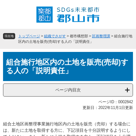
ペ
メ
ー
ニ
ジ
ュ
の
ー
先
を
頭
飛
トップページ
>
組織でさがす
>
都市構想部
>
区画整理課
>
組合施行地
現在地
で
ば
区内の土地を販売(売却)する人の「説明責任」
す
し
。
て
本
本
組合施行地区内の土地を販売(売却)す
文
文
る人の「説明責任」
へ
ページ内目次
ページID：0002842
更新日：2022年11月1日更新
組合土地区画整理事業施行地区内の土地を販売（売却）する場合に
は、新たに土地を取得する方に、下記項目を十分説明するようにし