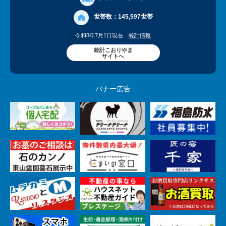
世帯数：
145,597世帯
令和8年7月1日現在
統計情報
統計こおりやま
サイトへ
バナー広告