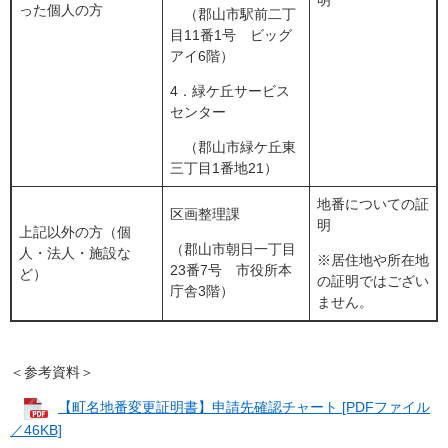
明
った個人の方
（郡山市駅前二丁
目11番1号 ビッグ
アイ6階）
4．緑ケ丘サービス
センター
（郡山市緑ケ丘東
三丁目1番地21）
地番についての証
区画整理課
明
上記以外の方（個
（郡山市朝日一丁目
人・法人・施設な
※居住地や所在地
23番7号 市役所本
ど）
の証明ではござい
庁舎3階）
ません。
＜参考資料＞
【町名地番変更証明書】申請先確認チャート [PDFファイル
／46KB]