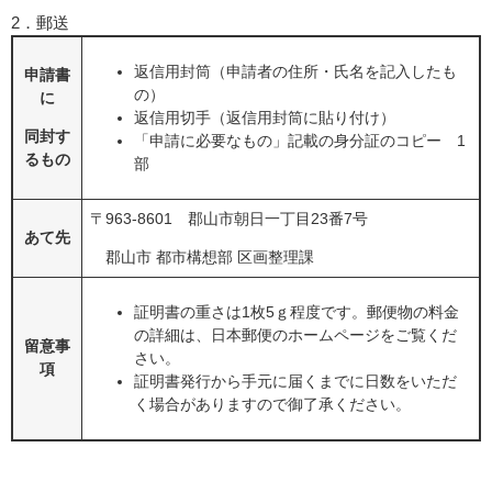
2．郵送
返信用封筒（申請者の住所・氏名を記入したも
申請書
の）
に
返信用切手（返信用封筒に貼り付け）
同封す
「申請に必要なもの」記載の身分証のコピー 1
るもの
部
〒963-8601 郡山市朝日一丁目23番7号
あて先
郡山市 都市構想部 区画整理課
証明書の重さは1枚5ｇ程度です。郵便物の料金
の詳細は、日本郵便のホームページをご覧くだ
留意事
さい。
項
証明書発行から手元に届くまでに日数をいただ
く場合がありますので御了承ください。