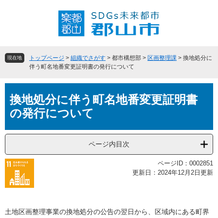
ペ
メ
ー
ニ
ジ
ュ
の
ー
先
を
頭
飛
トップページ
>
組織でさがす
>
都市構想部
>
区画整理課
>
換地処分に
現在地
で
ば
伴う町名地番変更証明書の発行について
す
し
。
て
本
本
換地処分に伴う町名地番変更証明書
文
文
の発行について
へ
ページ内目次
ページID：0002851
更新日：2024年12月2日更新
土地区画整理事業の換地処分の公告の翌日から、区域内にある町界