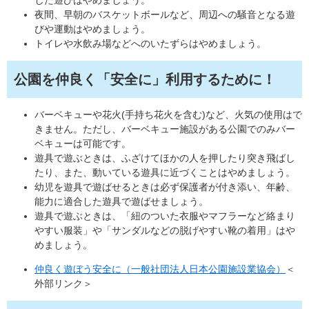
した遊びはやめましょう。
夜間、早朝のバスケットボールなど、周辺への騒音となる遊
びや運動はやめましょう。
トイレや水飲み場などへのいたずらはやめましょう。
公園を仲良く「安全に」利用するために！
バーベキューや花火(手持ち花火を含む)など、火気の使用はで
きません。ただし、バーベキュー施設がある公園でのみバー
ベキューは可能です。
遊具で遊ぶときは、ふざけてほかの人を押したり突き飛ばし
たり、また、動いている遊具に近づくことはやめましょう。
幼児を遊具で遊ばせるときは必ず保護者が付き添い、年齢、
能力に適合した遊具で遊ばせましょう。
遊具で遊ぶときは、「紐のついた衣服やマフラーなど絡まり
やすい服装」や「サンダルなどの脱げやすい靴の着用」はや
めましょう。
仲良く遊ぼう安全に（一般社団法人日本公園施設業協会）
＜
外部リンク＞