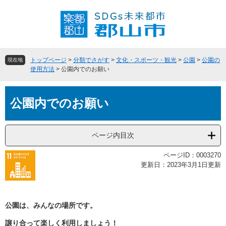
ペ
メ
ー
ニ
ジ
ュ
の
ー
先
を
頭
飛
トップページ
>
分類でさがす
>
文化・スポーツ・観光
>
公園
>
公園の
現在地
で
ば
使用方法
>
公園内でのお願い
す
し
。
て
本
本
公園内でのお願い
文
文
へ
ページ内目次
ページID：0003270
更新日：2023年3月1日更新
公園は、みんなの場所です。
譲り合って楽しく利用しましょう！