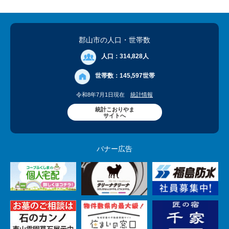
郡山市の人口
・世帯数
人口：
314,828人
世帯数：
145,597世帯
令和8年7月1日現在
統計情報
統計こおりやま
サイトへ
バナー広告