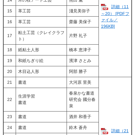
14
木の枝アート工芸
熊田 薫
詳細（11
15
革工芸
淺見美弥子
～20） [PDFフ
ァイル／
16
革工芸
齋藤 美保子
196KB]
粘土工芸（クレイクラフ
17
片野 礼子
ト）
18
紙粘土人形
橋本 恵津子
19
​和紙ちぎり絵
濱津 さとみ
20
​​木目込人形
阿部 勝子
21
書道
大河原 里美
春泉かな書道
生涯学習
22
研究会 國分春
書道
泉
23
​​書道
酒井 和香子
24
書道
鈴木 蒼舟
詳細（21