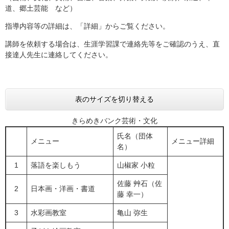
道、郷土芸能 など）
指導内容等の詳細は、「詳細」からご覧ください。
講師を依頼する場合は、生涯学習課で連絡先等をご確認のうえ、直
接達人先生に連絡してください。
表のサイズを切り替える
きらめきバンク芸術・文化
氏名（団体
メニュー
メニュー詳細
名）
1
落語を楽しもう
山椒家 小粒
佐藤 艸石（佐
2
日本画・洋画・書道
藤 幸一）
3
水彩画教室
亀山 弥生