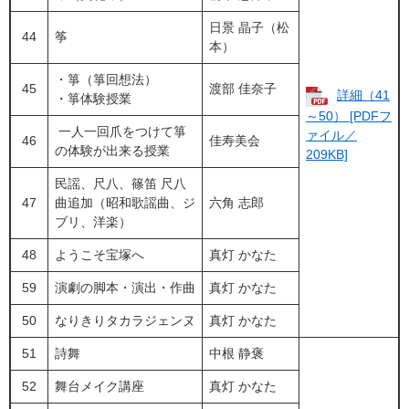
日景 晶子（松
44
筝
本）
・箏（箏回想法）
45
渡部 佳奈子
詳細（41
・箏体験授業
～50） [PDFフ
一人一回爪をつけて箏
ァイル／
46
佳寿美会
の体験が出来る授業
209KB]
民謡、尺八、篠笛 尺八
47
曲追加（昭和歌謡曲、ジ
六角 志郎
ブリ、洋楽）
48
ようこそ宝塚へ
真灯 かなた
59
演劇の脚本・演出・作曲
真灯 かなた
50
なりきりタカラジェンヌ
真灯 かなた
51
詩舞
中根 静褒
52
舞台メイク講座
真灯 かなた