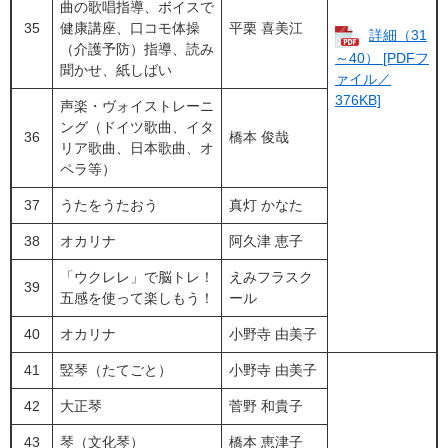
曲の歌唱指導、ボイスで
35
健康講座、口コモ体操
平栗 喜美江
詳細（31
（介護予防）指導、読み
～40） [PDFフ
聞かせ、紙しばい
ァイル／
376KB]
​声楽・ヴォイストレーニ
ング（ドイツ歌曲、イタ
36
橋本 俊哉
リア歌曲、日本歌曲、オ
ペラ等）
37
うたをうたおう
真灯 かなた
38
オカリナ
阿久津 恵子
「ウクレレ」で脳トレ！
えみフラスク
39
五感を使って楽しもう！
ール
40
​​オカリナ
小野寺 由美子
41
竪琴（たてごと）
小野寺 由美子
42
大正琴
​​菅野 和貴子
43
琴（文化琴）
橋本 恵津子