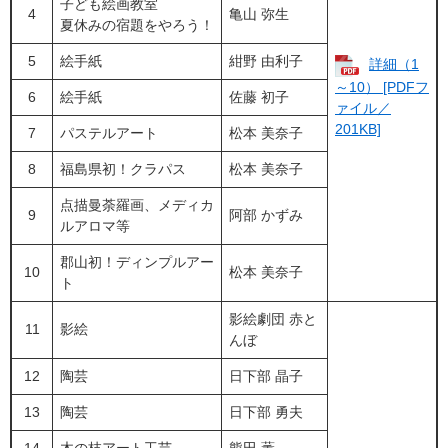
子ども絵画教室
4
亀山 弥生
夏休みの宿題をやろう！
5
絵手紙
紺野 由利子
詳細（1
～10） [PDFフ
6
絵手紙
​​佐藤 初子
ァイル／
201KB]
7
パステルアート
​​松本 美奈子
8
福島県初！クラパス
松本 美奈子
点描曼荼羅画、メディカ
9
​​阿部 かずみ
ルアロマ等
郡山初！ディンプルアー
10
松本 美奈子
ト
​​影絵劇団 赤と
11
影絵
んぼ
12
陶芸
​日下部 晶子
13
​陶芸
日下部 勇夫