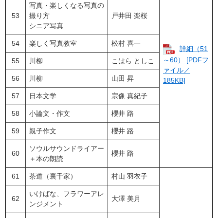
写真・楽しくなる写真の
53
撮り方
戸井田 楽桜
​シニア写真
54
楽しく写真教室
松村 喜一
詳細（51
～60） [PDFフ
55
川柳
こはら としこ
ァイル／
56
川柳
山田 昇
185KB]
57
日本文学
宗像 真紀子
58
小論文・作文
櫻井 路
59
親子作文
櫻井 路
ソウルサウンドライアー
60
櫻井 路
＋本の朗読
61
茶道（裏千家）
村山 羽衣子
いけばな、フラワーアレ
62
大澤 美月
ンジメント