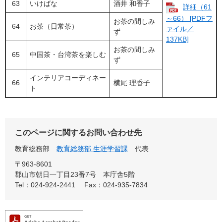
63
いけばな
酒井 和香子
詳細（61
～66） [PDFフ
お茶の間しみ
64
お茶（日常茶）
ァイル／
ず
137KB]
お茶の間しみ
65
中国茶・台湾茶を楽しむ
ず
インテリアコーディネー
66
横尾 理香子
ト
このページに関するお問い合わせ先
教育総務部
教育総務部 生涯学習課
代表
〒963-8601
郡山市朝日一丁目23番7号 本庁舎5階
Tel：024-924-2441
Fax：024-935-7834