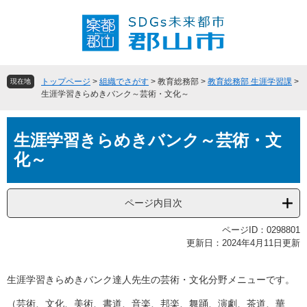
ペ
メ
ー
ニ
ジ
ュ
の
ー
先
を
頭
飛
トップページ
>
組織でさがす
>
教育総務部
>
教育総務部 生涯学習課
>
現在地
で
ば
生涯学習きらめきバンク～芸術・文化～
す
し
。
て
本
本
生涯学習きらめきバンク～芸術・文
文
文
化～
へ
ページ内目次
ページID：0298801
更新日：2024年4月11日更新
生涯学習きらめきバンク達人先生の芸術・文化分野メニューです。
（芸術、文化、美術、書道、音楽、邦楽、舞踊、演劇、茶道、華