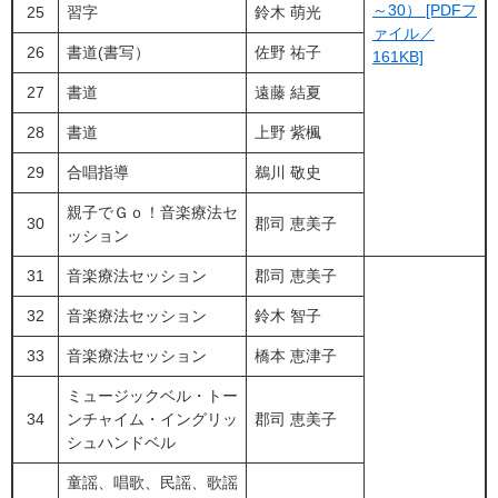
～30） [PDFフ
25
習字
鈴木 萌光
ァイル／
26
書道(書写）
佐野 祐子
161KB]
27
書道
遠藤 結夏
28
書道
上野 紫楓
29
合唱指導
鵜川 敬史
​​親子でＧｏ！音楽療法セ
30
郡司 恵美子
ッション
31
音楽療法セッション
郡司 恵美子
32
​音楽療法セッション
​​鈴木 智子
33
音楽療法セッション
橋本 恵津子
ミュージックベル・トー
34
ンチャイム・イングリッ
​​郡司 恵美子
シュハンドベル
童謡、唱歌、民謡、歌謡