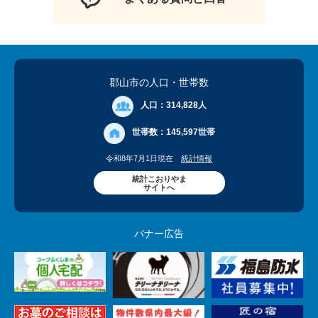
郡山市の人口
・世帯数
人口：
314,828人
世帯数：
145,597世帯
令和8年7月1日現在
統計情報
統計こおりやま
サイトへ
バナー広告