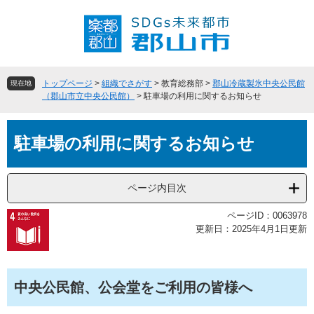
ペ
メ
ー
ニ
ジ
ュ
の
ー
先
を
頭
飛
トップページ
>
組織でさがす
>
教育総務部
>
郡山冷蔵製氷中央公民館
現在地
で
ば
（郡山市立中央公民館）
>
駐車場の利用に関するお知らせ
す
し
。
て
本
本
駐車場の利用に関するお知らせ
文
文
へ
ページ内目次
ページID：0063978
更新日：2025年4月1日更新
中央公民館、公会堂をご利用の皆様へ