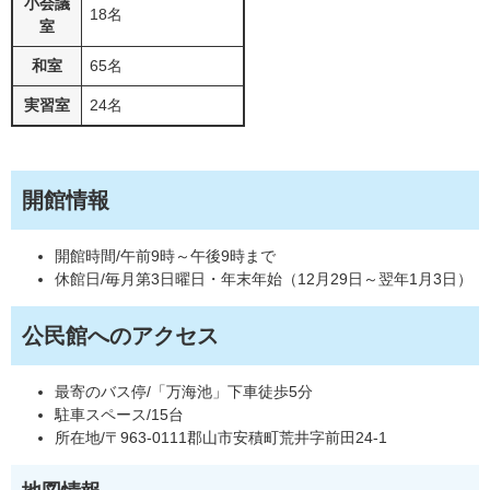
小会議
18名
室
和室
65名
実習室
24名
開館情報
開館時間/午前9時～午後9時まで
休館日/毎月第3日曜日・年末年始（12月29日～翌年1月3日）
公民館へのアクセス
最寄のバス停/「万海池」下車徒歩5分
駐車スペース/15台
所在地/〒963-0111郡山市安積町荒井字前田24-1