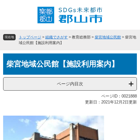
ペ
メ
ー
ニ
ジ
ュ
の
ー
先
を
頭
飛
トップページ
>
組織でさがす
>
教育総務部
>
柴宮地域公民館
>
柴宮地
現在地
で
ば
域公民館【施設利用案内】
す
し
。
て
本
本
柴宮地域公民館【施設利用案内】
文
文
へ
ページ内目次
ページID：0021888
更新日：2021年12月2日更新