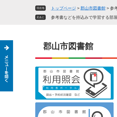
ペ
メ
トップページ
>
郡山市図書館
>
参
現在地
ー
ニ
ジ
ュ
参考書などを持込みで学習する部屋
足あと
の
ー
先
を
頭
飛
で
ば
郡山市図書館
す
し
。
て
本
文
へ