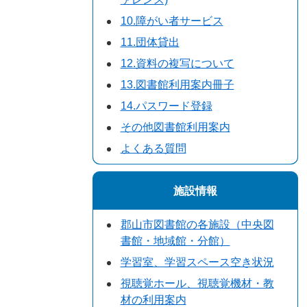
10.障がい者サービス
11.団体貸出
12.資料の複写について
13.図書館利用案内冊子
14.パスワード登録
その他図書館利用案内
よくある質問
施設情報
郡山市図書館の各施設（中央図
書館・地域館・分館）
学習室、学習スペース空き状況
視聴覚ホール、視聴覚機材・教
材の利用案内