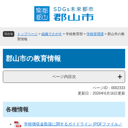
ペ
メ
ー
ニ
ジ
ュ
の
ー
先
を
頭
飛
トップページ
>
組織でさがす
>
学校教育部
>
学校管理課
>
郡山市の教
現在地
で
ば
育情報
す
し
。
て
本
本
郡山市の教育情報
文
文
へ
ページ内目次
ページID：0002333
更新日：2026年6月16日更新
各種情報
学校徴収金取扱に関するガイドライン [PDFファイル／