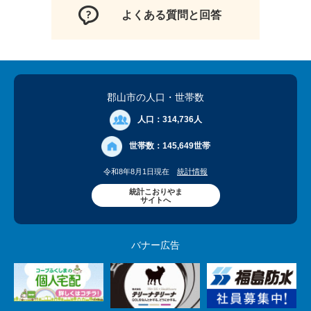
よくある質問と回答
郡山市の人口
・世帯数
人口：
314,736人
世帯数：
145,649世帯
令和8年8月1日現在
統計情報
統計こおりやま
サイトへ
バナー広告