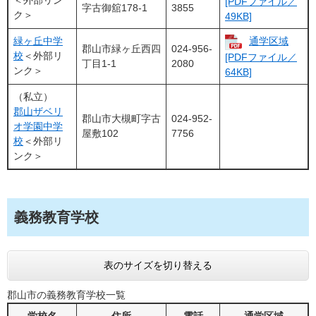
＜外部リン
[PDFファイル／
字古御舘178-1
3855
ク＞
49KB]
緑ヶ丘中学
通学区域
郡山市緑ヶ丘西四
024-956-
校
＜外部リ
[PDFファイル／
丁目1-1
2080
ンク＞
64KB]
（私立）
郡山ザベリ
郡山市大槻町字古
024-952-
オ学園中学
屋敷102
7756
校
＜外部リ
ンク＞
義務教育学校
表のサイズを切り替える
郡山市の義務教育学校一覧