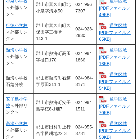
小泉小学校
通学区域
郡山市富久山町北
024-956-
＜外部リン
[PDFファイル／
小泉字清水50
7307
ク＞
49KB]
行徳小学校
郡山市富久山町久
通学区域
024-923-
＜外部リン
保田字三御堂
[PDFファイル／
2830
ク＞
143-1
65KB]
熱海小学校
通学区域
郡山市熱海町高玉
024-984-
＜外部リン
[PDFファイル／
字樋口170
1866
ク＞
16KB]
通学区域
熱海小学校
郡山市熱海町石筵
024-984-
[PDFファイル／
石筵分校
字原田311-1
3171
54KB]
安子島小学
通学区域
郡山市熱海町安子
024-984-
校
＜外部リ
[PDFファイル／
島字桜8-1畑7
1511
ンク＞
70KB]
高瀬小学校
通学区域
郡山市田村町上行
024-955-
＜外部リン
[PDFファイル／
合字艮耕地22-3
3781
ク＞
58KB]