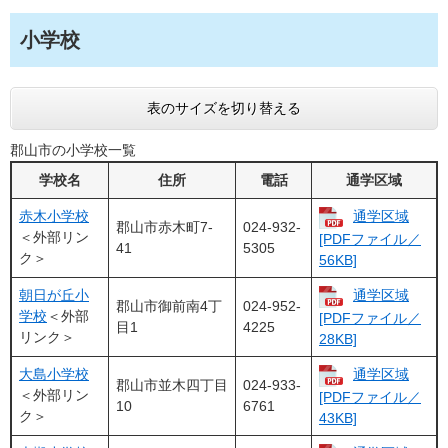
小学校
表のサイズを切り替える
郡山市の小学校一覧
学校名
住所
電話
通学区域
赤木小学校
通学区域
郡山市赤木町7-
024-932-
＜外部リン
[PDFファイル／
41
5305
ク＞
56KB]
朝日が丘小
通学区域
郡山市御前南4丁
024-952-
学校
＜外部
[PDFファイル／
目1
4225
リンク＞
28KB]
大島小学校
通学区域
郡山市並木四丁目
024-933-
＜外部リン
[PDFファイル／
10
6761
ク＞
43KB]