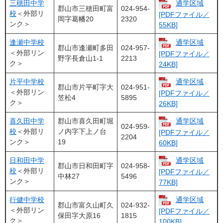
三穂田中学
通学区域
郡山市三穂田町富
024-954-
校
＜外部リ
[PDFファイル／
岡字葛幡20
2320
ンク＞
55KB]
逢瀬中学校
通学区域
郡山市逢瀬町多田
024-957-
＜外部リン
[PDFファイル／
野字長倉山1-1
2213
ク＞
24KB]
片平中学校
通学区域
郡山市片平町字大
024-951-
＜外部リン
[PDFファイル／
笠松4
5895
ク＞
26KB]
喜久田中学
郡山市喜久田町堀
通学区域
024-959-
校
＜外部リ
ノ内字下上ノ台
[PDFファイル／
2204
ンク＞
19
60KB]
日和田中学
通学区域
郡山市日和田町字
024-958-
校
＜外部リ
[PDFファイル／
中林27
5496
ンク＞
77KB]
行健中学校
通学区域
郡山市富久山町久
024-932-
＜外部リン
[PDFファイル／
保田字大原16
1815
ク＞
100KB]