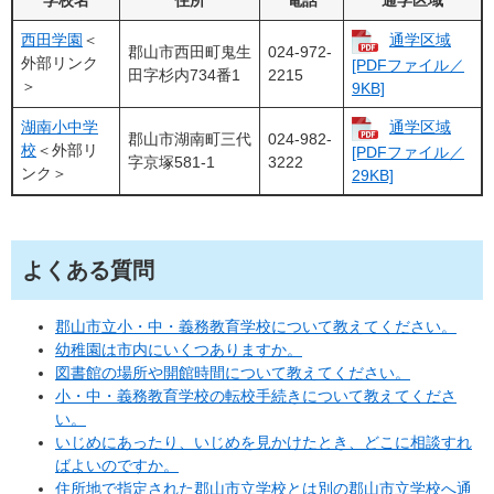
学校名
住所
電話
通学区域
西田学園
＜
通学区域
郡山市西田町鬼生
024-972-
外部リンク
[PDFファイル／
田字杉内734番1
2215
＞
9KB]
湖南小中学
通学区域
郡山市湖南町三代
024-982-
校
＜外部リ
[PDFファイル／
字京塚581-1
3222
ンク＞
29KB]
よくある質問
郡山市立小・中・義務教育学校について教えてください。
幼稚園は市内にいくつありますか。
図書館の場所や開館時間について教えてください。
小・中・義務教育学校の転校手続きについて教えてくださ
い。
いじめにあったり、いじめを見かけたとき、どこに相談すれ
ばよいのですか。
住所地で指定された郡山市立学校とは別の郡山市立学校へ通