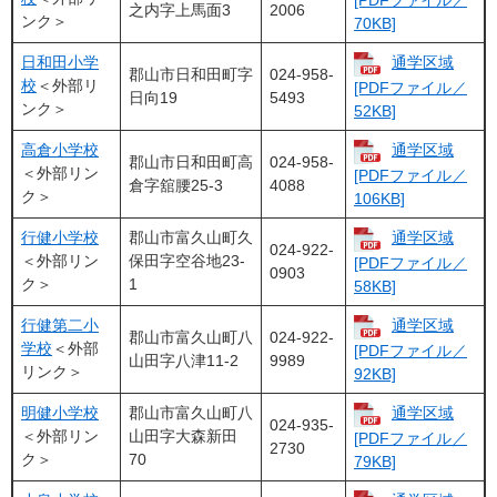
之内字上馬面3
2006
ンク＞
70KB]
日和田小学
通学区域
郡山市日和田町字
024-958-
校
＜外部リ
[PDFファイル／
日向19
5493
ンク＞
52KB]
高倉小学校
通学区域
郡山市日和田町高
024-958-
＜外部リン
[PDFファイル／
倉字舘腰25-3
4088
ク＞
106KB]
行健小学校
郡山市富久山町久
通学区域
024-922-
＜外部リン
保田字空谷地23-
[PDFファイル／
0903
ク＞
1
58KB]
行健第二小
通学区域
郡山市富久山町八
024-922-
学校
＜外部
[PDFファイル／
山田字八津11-2
9989
リンク＞
92KB]
明健小学校
郡山市富久山町八
通学区域
024-935-
＜外部リン
山田字大森新田
[PDFファイル／
2730
ク＞
70
79KB]