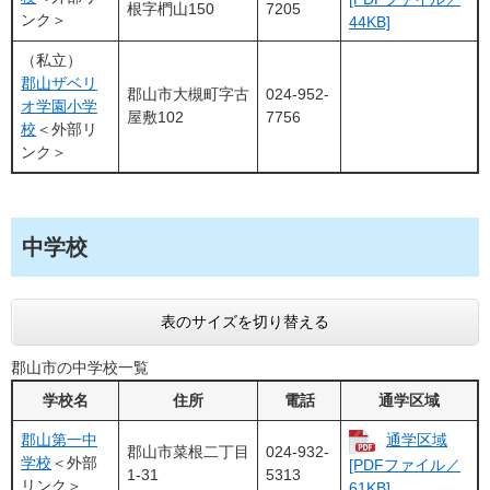
根字椚山150
7205
ンク＞
44KB]
（私立）
郡山ザベリ
郡山市大槻町字古
024-952-
オ学園小学
屋敷102
7756
校
＜外部リ
ンク＞
中学校
表のサイズを切り替える
郡山市の中学校一覧
学校名
住所
電話
通学区域
郡山第一中
通学区域
郡山市菜根二丁目
024-932-
学校
＜外部
[PDFファイル／
1-31
5313
リンク＞
61KB]