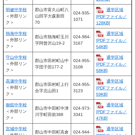
明健中学校
郡山市富久山町八
通学区域
024-935-
＜外部リン
山田字大森新田
[PDFファイル／
1071
ク＞
70
128KB]
熱海中学校
通学区域
郡山市熱海町玉川
024-984-
＜外部リン
[PDFファイル／
字阿曾沢山19-2
3167
ク＞
54KB]
守山中学校
通学区域
郡山市田村町山中
024-955-
＜外部リン
[PDFファイル／
字団子田177-2
3108
ク＞
58KB]
高瀬中学校
通学区域
郡山市田村町上行
024-955-
＜外部リン
[PDFファイル／
合字北山田1
3123
ク＞
59KB]
御舘中学校
通学区域
郡山市中田町中津
024-973-
＜外部リン
[PDFファイル／
川字町田前388
3341
ク＞
47KB]
宮城中学校
通学区域
郡山市中田町高倉
024-944-