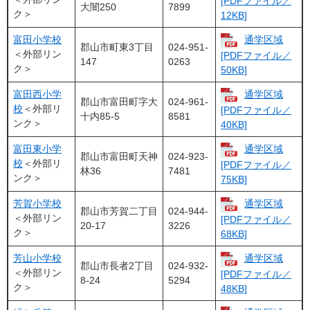
[PDFファイル／
大闇250
7899
ク＞
12KB]
富田小学校
通学区域
郡山市町東3丁目
024-951-
＜外部リン
[PDFファイル／
147
0263
ク＞
50KB]
富田西小学
通学区域
郡山市富田町字大
024-961-
校
＜外部リ
[PDFファイル／
十内85-5
8581
ンク＞
40KB]
富田東小学
通学区域
郡山市富田町天神
024-923-
校
＜外部リ
[PDFファイル／
林36
7481
ンク＞
75KB]
芳賀小学校
通学区域
郡山市芳賀二丁目
024-944-
＜外部リン
[PDFファイル／
20-17
3226
ク＞
68KB]
芳山小学校
通学区域
郡山市長者2丁目
024-932-
＜外部リン
[PDFファイル／
8-24
5294
ク＞
48KB]