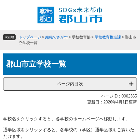
ペ
メ
ー
ニ
ジ
ュ
の
ー
先
を
頭
飛
トップページ
>
組織でさがす
>
学校教育部
>
学校教育推進課
>
郡山市
現在地
で
ば
立学校一覧
す
し
。
て
本
本
郡山市立学校一覧
文
文
へ
ページ内目次
ページID：0002365
更新日：2026年4月1日更新
学校名をクリックすると、各学校のホームページへ移動します。
通学区域をクリックすると、各学校の（学区）通学区域をご覧いた
だけます。