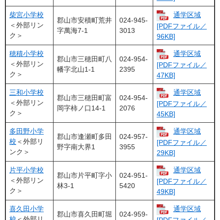
柴宮小学校
通学区域
郡山市安積町荒井
024-945-
＜外部リン
[PDFファイル／
字萬海7-1
3013
ク＞
96KB]
穂積小学校
通学区域
郡山市三穂田町八
024-954-
＜外部リン
[PDFファイル／
幡字北山1-1
2395
ク＞
47KB]
三和小学校
通学区域
郡山市三穂田町富
024-954-
＜外部リン
[PDFファイル／
岡字柿ノ口14-1
2076
ク＞
45KB]
多田野小学
通学区域
郡山市逢瀬町多田
024-957-
校
＜外部リ
[PDFファイル／
野字南大界1
3955
ンク＞
29KB]
片平小学校
通学区域
郡山市片平町字小
024-951-
＜外部リン
[PDFファイル／
林3-1
5420
ク＞
49KB]
喜久田小学
通学区域
郡山市喜久田町堀
024-959-
校
＜外部リ
[PDFファイル／