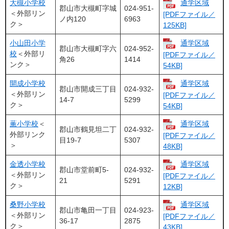
大槻小学校
通学区域
​郡山市大槻町字城
024-951-
＜外部リン
[PDFファイル／
ノ内120
6963
ク＞
125KB]
小山田小学
通学区域
郡山市大槻町字六
024-952-
校
＜外部リ
[PDFファイル／
角26
1414
ンク＞
54KB]
開成小学校
通学区域
郡山市開成三丁目
024-932-
＜外部リン
[PDFファイル／
14-7
5299
ク＞
54KB]
薫小学校
＜
通学区域
郡山市鶴見坦二丁
024-932-
外部リンク
[PDFファイル／
目19-7
5307
＞
48KB]
金透小学校
通学区域
郡山市堂前町5-
024-932-
＜外部リン
[PDFファイル／
21
5291
ク＞
12KB]
桑野小学校
通学区域
郡山市亀田一丁目
024-923-
＜外部リン
[PDFファイル／
36-17
2875
ク＞
43KB]