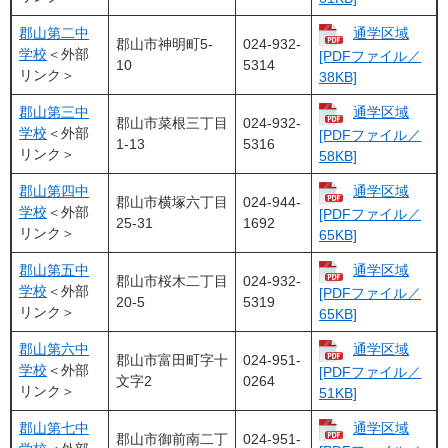
郡山第二中
通学区域
郡山市神明町5-
024-932-
学校
＜外部
[PDFファイル／
10
5314
リンク＞
38KB]
郡山第三中
通学区域
郡山市菜根三丁目
024-932-
学校
＜外部
[PDFファイル／
1-13
5316
リンク＞
58KB]
郡山第四中
通学区域
郡山市横塚六丁目
024-944-
学校
＜外部
[PDFファイル／
25-31
1692
リンク＞
65KB]
郡山第五中
通学区域
郡山市桜木二丁目
024-932-
学校
＜外部
[PDFファイル／
20-5
5319
リンク＞
65KB]
郡山第六中
通学区域
郡山市富田町字十
024-951-
学校
＜外部
[PDFファイル／
文字2
0264
リンク＞
51KB]
郡山第七中
通学区域
郡山市御前南二丁
024-951-