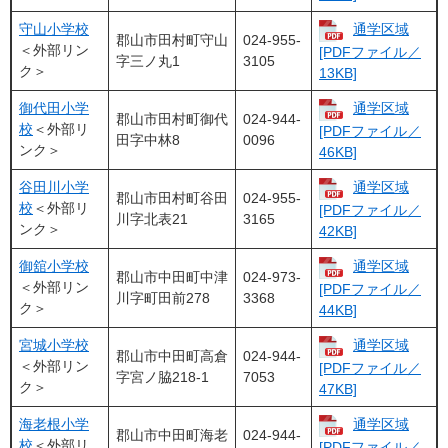
守山小学校
通学区域
郡山市田村町守山
024-955-
＜外部リン
[PDFファイル／
字三ノ丸1
3105
ク＞
13KB]
御代田小学
通学区域
郡山市田村町御代
024-944-
校
＜外部リ
[PDFファイル／
田字中林8
0096
ンク＞
46KB]
谷田川小学
通学区域
郡山市田村町谷田
024-955-
校
＜外部リ
[PDFファイル／
川字北表21
3165
ンク＞
42KB]
御舘小学校
通学区域
郡山市中田町中津
024-973-
＜外部リン
[PDFファイル／
川字町田前278
3368
ク＞
44KB]
宮城小学校
通学区域
郡山市中田町高倉
024-944-
＜外部リン
[PDFファイル／
字宮ノ脇218-1
7053
ク＞
47KB]
海老根小学
通学区域
郡山市中田町海老
024-944-
校
＜外部リ
[PDFファイル／