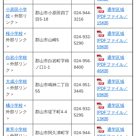
小原田小学
通学区域
郡山市小原田四丁
024-944-
校
＜外部リ
[PDFファイル／
目5-18
3216
ンク＞
15KB]
桜小学校
＜
通学区域
024-932-
外部リンク
郡山市山崎5
[PDFファイル／
5290
＞
59KB]
白岩小学校
通学区域
郡山市白岩町字柿
024-956-
＜外部リン
[PDFファイル／
ノ口1-1
8400
ク＞
46KB]
大成小学校
通学区域
郡山市鳴神二丁目
024-951-
＜外部リン
[PDFファイル／
55
3445
ク＞
69KB]
橘小学校
＜
通学区域
024-932-
外部リンク
​郡山市堤下町4-4
[PDFファイル／
5295
＞
13KB]
東芳小学校
通学区域
​郡山市阿久津町字
024-944-
＜外部リン