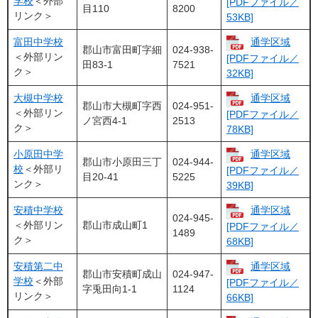
学校
＜外部
[PDFファイル／
目110
8200
リンク＞
53KB]
富田中学校
通学区域
郡山市富田町字細
024-938-
＜外部リン
[PDFファイル／
田83-1
7521
ク＞
32KB]
大槻中学校
通学区域
郡山市大槻町字西
024-951-
＜外部リン
[PDFファイル／
ノ宮西4-1
2513
ク＞
78KB]
小原田中学
通学区域
郡山市小原田三丁
024-944-
校
＜外部リ
[PDFファイル／
目20-41
5225
ンク＞
39KB]
安積中学校
通学区域
024-945-
＜外部リン
郡山市成山町1
[PDFファイル／
1489
ク＞
68KB]
安積第二中
通学区域
郡山市安積町成山
024-947-
学校
＜外部
[PDFファイル／
字兎田向1-1
1124
リンク＞
66KB]