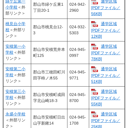
緑ケ丘第一
通学区域
郡山市緑ケ丘東1
024-942-
小学校
＜外
[PDFファイル／
丁目20-1
2960
部リンク＞
56KB]
桃見台小学
通学区域
郡山市桃見台12-
024-932-
校
＜外部リ
[PDFファイル／
3
5303
ンク＞
12KB]
安積第一小
通学区域
郡山市安積荒井本
024-945-
学校
＜外部
[PDFファイル／
町125
0997
リンク＞
78KB]
安積第二小
通学区域
郡山市三穂田町川
024-945-
学校
＜外部
[PDFファイル／
田字柿ノ木55
9771
リンク＞
51KB]
安積第三小
通学区域
郡山市安積町成田
024-945-
学校
＜外部
[PDFファイル／
字北山崎18-3
8700
リンク＞
55KB]
永盛小学校
通学区域
郡山市安積町日出
024-945-
＜外部リン
[PDFファイル／
山字新鍬14
1708
ク＞
25KB]