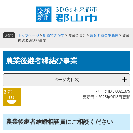
ペ
メ
ー
ニ
ジ
ュ
の
ー
先
を
頭
飛
トップページ
>
組織でさがす
>
農業委員会
>
農業委員会事務局
>
農業
現在地
で
ば
後継者縁結び事業
す
し
。
て
本
本
農業後継者縁結び事業
文
文
へ
ページ内目次
ページID：0021375
更新日：2025年9月8日更新
農業後継者結婚相談員にご相談ください