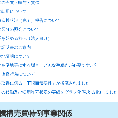
地の売買・贈与・賃借
地転用について
事進捗状況（完了）報告について
地区分の照会について
業を始める方へ（法人向け）
作証明書のご案内
農地証明について
地を宅地等にする場合、どんな手続きが必要ですか?
地改良行為について
地取得に係る「下限面積要件」が撤廃されました
利の移動及び転用許可状況の実績をグラフ化(見える化)しました
機構売買特例事業関係