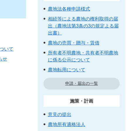
農地法各種申請様式
相続等による農地の権利取得の届
出（農地法第3条の3の規定よる届
出書）
農地の売買・贈与・賃借
ついて
所有者不明農地・共有者不明農地
らせ
に係る公示について
農地転用について
申請・届出の一覧
施策・計画
意見の提出
農地所有適格法人