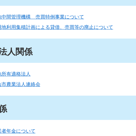
地中間管理機構 売買特例事業について
用地利用集積計画による貸借、売買等の廃止について
法人関係
地所有適格法人
山市農業法人連絡会
係
業者年金について