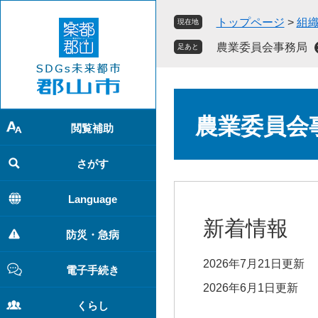
ペ
メ
トップページ
>
組
現在地
ー
ニ
ジ
ュ
農業委員会事務局
足あと
の
ー
先
を
頭
飛
本
で
ば
文
農業委員会
す
し
閲覧補助
。
て
本
さがす
文
へ
Language
新着情報
防災・急病
2026年7月21日更新
電子手続き
2026年6月1日更新
くらし