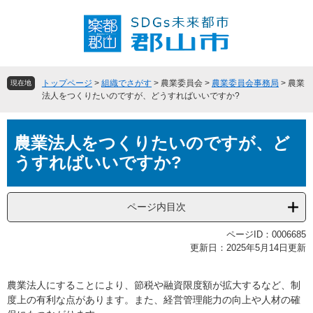
ペ
メ
ー
ニ
ジ
ュ
の
ー
先
を
頭
飛
トップページ
>
組織でさがす
>
農業委員会
>
農業委員会事務局
>
農業
現在地
で
ば
法人をつくりたいのですが、どうすればいいですか?
す
し
。
て
本
本
農業法人をつくりたいのですが、ど
文
文
うすればいいですか?
へ
ページ内目次
ページID：0006685
更新日：2025年5月14日更新
農業法人にすることにより、節税や融資限度額が拡大するなど、制
度上の有利な点があります。また、経営管理能力の向上や人材の確