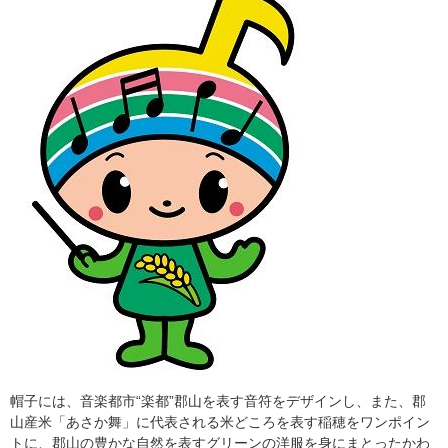
帽子には、音楽都市“楽都”郡山を表す音符をデザインし、また、郡
山産米「あさか舞」に代表される米どころを表す稲穂をワンポイン
トに、郡山の豊かな自然を表すグリーンの洋服を身にまとったかわ