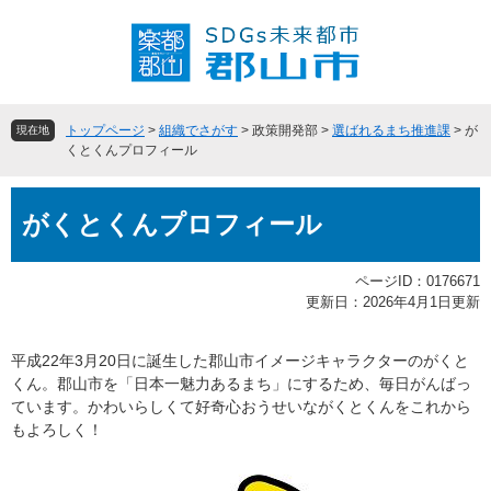
ペ
メ
ー
ニ
ジ
ュ
の
ー
先
を
頭
飛
トップページ
>
組織でさがす
>
政策開発部
>
選ばれるまち推進課
>
が
現在地
で
ば
くとくんプロフィール
す
し
。
て
本
本
がくとくんプロフィール
文
文
へ
ページID：0176671
更新日：2026年4月1日更新
平成22年3月20日に誕生した郡山市イメージキャラクターのがくと
くん。郡山市を「日本一魅力あるまち」にするため、毎日がんばっ
ています。かわいらしくて好奇心おうせいながくとくんをこれから
もよろしく！