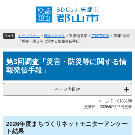
ペ
メ
ー
ニ
ジ
ュ
の
ー
先
を
頭
飛
トップページ
>
組織でさがす
>
政策開発部
>
広聴広報課
>
第3回調査
現在地
で
ば
「災害・防災等に関する情報発信手段」
す
し
。
て
本
本
第3回調査「災害・防災等に関する情
文
文
報発信手段」
へ
ページ内目次
ページID：0186188
更新日：2026年7月7日更新
2026年度まちづくりネットモニターアンケー
ト結果