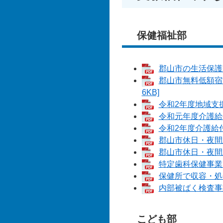
保健福祉部
郡山市の生活保護等
郡山市無料低額宿
6KB]
令和2年度地域支援
令和元年度介護給付
令和2年度介護給付
郡山市休日・夜間急
郡山市休日・夜間急
特定歯科保健事業に
保健所で収容・処分
内部被ばく検査事業
こども部