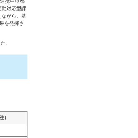
域連携中枢都
変動対応型課
えながら、基
果を発揮さ
した。
注）