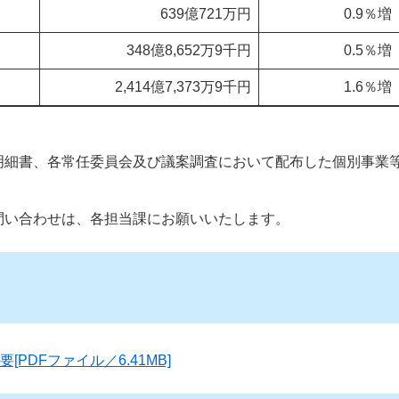
639億721万円
0.9％増
348億8,652万9千円
0.5％増
2,414億7,373万9千円
1.6％増
明細書、各常任委員会及び議案調査において配布した個別事業
問い合わせは、各担当課にお願いいたします。
PDFファイル／6.41MB]