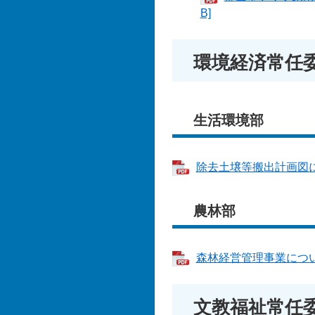
B]
環境経済常任
生活環境部
除去土壌等搬出計画図につ
農林部
森林経営管理事業について
文教福祉常任