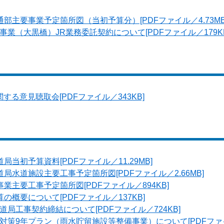
部主要事業予定箇所図（当初予算分）[PDFファイル／4.73MB
業（大黒橋）JR業務委託契約について[PDFファイル／179KB
る意見聴取会[PDFファイル／343KB]
局当初予算資料[PDFファイル／11.29MB]
局水道施設主要工事予定箇所図[PDFファイル／2.66MB]
業主要工事予定箇所図[PDFファイル／894KB]
の概要について[PDFファイル／137KB]
局工事契約締結について[PDFファイル／724KB]
対策9年プラン（雨水貯留施設等整備事業）について[PDFファイ