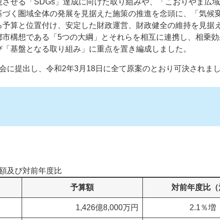
させる「SDGs」達成に向けた取り組みや、「こおりやま広
基づく圏域全体の発展を見据えた施策の推進を念頭に、「気候
る予算と位置付け、安定した財政運営、財政健全の維持を見据
都市構想である「5つの大綱」とそれらを相互に連携し、相乗効
び「基盤となる取り組み」に重点を置き編成しました。
会に提出し、令和2年3月18日に全て原案のとおり可決されま
算額及び対前年度比
予算額
対前年度比（
1,426億8,000万円
2.1％増