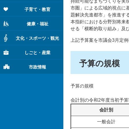
持続可能なまちづくりを実現
市圏」による広域的視点に
子育て・教育
題解決先進都市」を推進す
本指針における分野別将来
健康・福祉
せる「横断的取り組み」及
文化・スポーツ・観光
上記予算案を市議会3月定例
しごと・産業
予算の規模
市政情報
予算の規模
会計別の令和2年度当初予
会計別
一般会計