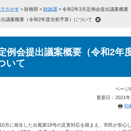
織でさがす
>
財務部
>
財政課
>
令和2年3月定例会提出議案概要
提出議案概要（令和2年度当初予算）について
月定例会提出議案概要（令和2年
ついて
ページI
更新日：2021年
印
10月に発生した台風第19号の災害対応を踏まえ、市民が安心