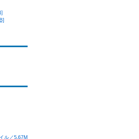
]
]
ル／5.67M