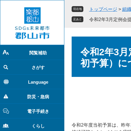
ペ
メ
トップページ
>
組
現在地
ー
ニ
ジ
ュ
令和2年3月定例会
足あと
の
ー
先
を
頭
飛
本
で
ば
文
令和2年3
す
し
閲覧補助
。
て
初予算）に
本
さがす
文
へ
Language
防災・急病
電子手続き
令和2年度当初予算は、昨年
くらし