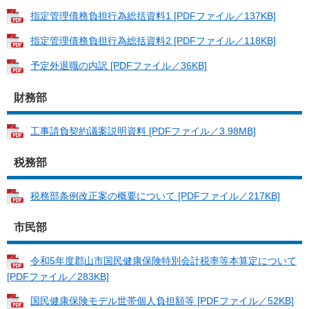
指定管理債務負担行為総括資料1 [PDFファイル／137KB]
指定管理債務負担行為総括資料2 [PDFファイル／118KB]
予定外退職の内訳 [PDFファイル／36KB]
財務部
工事請負契約議案説明資料 [PDFファイル／3.98MB]
税務部
税務部条例改正案の概要について [PDFファイル／217KB]
市民部
令和5年度郡山市国民健康保険特別会計税率等本算定について
[PDFファイル／283KB]
国民健康保険モデル世帯個人負担額等 [PDFファイル／52KB]