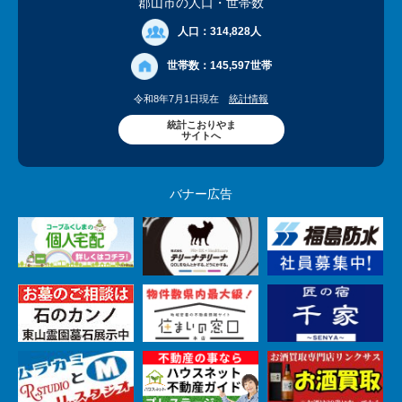
郡山市の人口
・世帯数
人口：
314,828人
世帯数：
145,597世帯
令和8年7月1日現在
統計情報
統計こおりやま
サイトへ
バナー広告