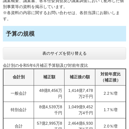
議案概要、議案書、各常任委員会及び議案調査において配布した個
別事業等の資料を掲示しています。
※各資料の内容に関するお問い合わせは、各担当課にお願いしま
す。
予算の規模
表のサイズを切り替える
会計別の令和5年6月補正予算額及び対前年度比
対前年度比
会計別
補正額
補正後の額
（補正後）
48億8,456万
1,414億7,478
一般会計
2.2％増
円
万2千円
8億4,539万8
1,049億9,452
特別会計
1.7％増
千円
万4千円
57億2,995万8
2,464億6,930
合計
2.0％増