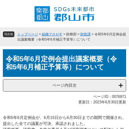
ペ
メ
ー
ニ
ジ
ュ
の
ー
先
を
頭
飛
トップページ
>
組織でさがす
>
財務部
>
財政課
>
令和5年6月定例会提
現在地
で
ば
出議案概要（令和5年6月補正予算等）について
す
し
。
て
本
本
令和5年6月定例会提出議案概要（令
文
文
和5年6月補正予算等）について
へ
ページ内目次
ページID：0076971
更新日：2023年6月30日更新
令和5年6月定例会が、6月15日から6月30日までの期間で開催され、
提出した全ての議案が可決、承認されました。