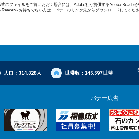
形式のファイルをご覧いただく場合には、Adobe社が提供するAdobe Reade
be Readerをお持ちでない方は、バナーのリンク先からダウンロードしてくだ
人口：
314,828人
世帯数：
145,597世帯
バナー広告