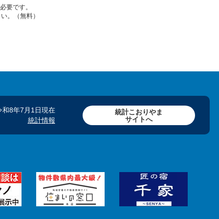
rが必要です。
さい。（無料）
令和8年7月1日現在
統計こおりやま
サイトへ
統計情報