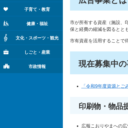
広告事業とは
子育て・教育
市が所有する資産（施設、
健康・福祉
保と経費の縮減を図るとと
文化・スポーツ・観光
市有資産を活用することで
しごと・産業
現在募集中の
市政情報
「令和9年度資源とご
印刷物・物品
広報こおりやまへの広