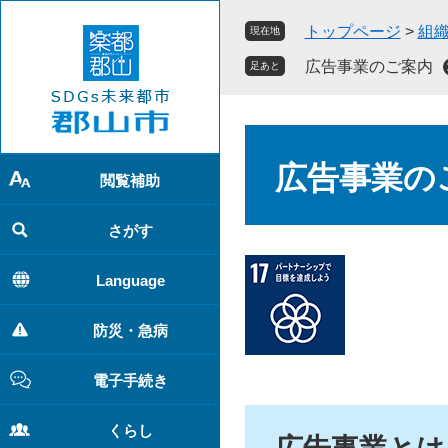
ペ
メ
トップページ
>
組
現在地
ー
ニ
ジ
ュ
広告事業のご案内
足あと
の
ー
先
を
頭
飛
本
で
ば
文
広告事業の
す
し
閲覧補助
。
て
本
さがす
文
へ
Language
防災・急病
電子手続き
くらし