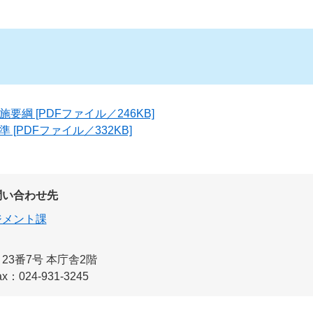
要綱 [PDFファイル／246KB]
[PDFファイル／332KB]
問い合わせ先
ジメント課
3番7号 本庁舎2階
ax：024-931-3245