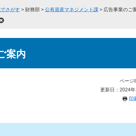
織でさがす
>
財務部
>
公有資産マネジメント課
>
広告事業のご
ご案内
ページI
更新日：2024年
印