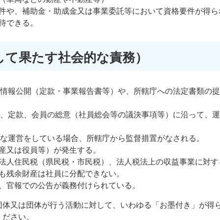
件や、補助金・助成金又は事業委託等において資格要件が得ら
待できる。
して果たす社会的な責務）
の情報公開（定款・事業報告書等）や、所轄庁への法定書類の
令、定款、会員の総意（社員総会等の議決事項等）に沿って、
うな運営をしている場合、所轄庁から監督措置がなされる。
産又は役員等）が発生する。
法人住民税（県民税・市民税）、法人税法上の収益事業に対す
も残余財産は社員に分配できない。
、官報での公告が義務付けられている。
団体又は団体が行う活動に対して、いわゆる「お墨付き」が得
ください。