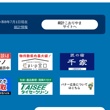
令和8年7月1日現在
統計こおりやま
サイトへ
統計情報