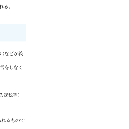
れる。
提出などが義
運営をしなく
る課税等）
られるもので