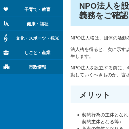
NPO法人を
子育て・教育
義務をご確認
健康・福祉
NPO法人格は、団体の活動
文化・スポーツ・観光
法人格を得ると、次に示す
しごと・産業
生します。
市政情報
NPO法人を設立する前に
動していくべきものか、皆
メリット
契約行為の主体となれ
契約主体となる等）
所有の主体となれる。