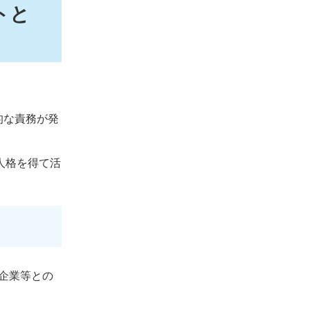
トと
的な責務が発
人格を得て活
企業等との