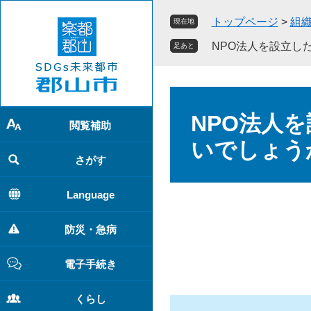
ペ
メ
トップページ
>
組
現在地
ー
ニ
ジ
ュ
NPO法人を設立し
足あと
の
ー
先
を
頭
飛
本
で
ば
文
NPO法人
す
し
閲覧補助
。
て
いでしょう
本
さがす
文
へ
Language
防災・急病
電子手続き
くらし