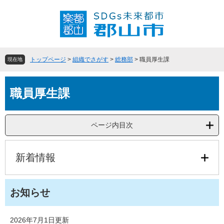
ペ
メ
ー
ニ
ジ
ュ
の
ー
先
を
頭
飛
トップページ
>
組織でさがす
>
総務部
>
職員厚生課
現在地
で
ば
す
し
本
。
て
職員厚生課
文
本
文
へ
ページ内目次
新着情報
お知らせ
2026年7月1日更新