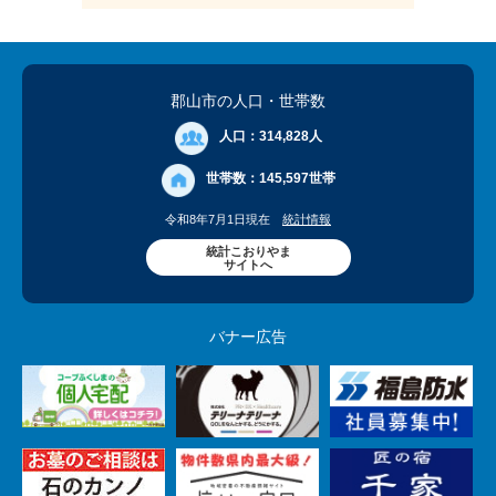
郡山市の人口
・世帯数
人口：
314,828人
世帯数：
145,597世帯
令和8年7月1日現在
統計情報
統計こおりやま
サイトへ
バナー広告