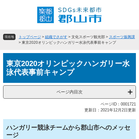
ペ
メ
ー
ニ
ジ
ュ
の
ー
先
を
頭
飛
トップページ
>
組織でさがす
>
文化スポーツ観光部
>
スポーツ振興課
現在地
で
ば
>
東京2020オリンピックハンガリー水泳代表事前キャンプ
す
し
。
て
本
本
東京2020オリンピックハンガリー水
文
文
泳代表事前キャンプ
へ
ページ内目次
ページID：0001721
更新日：2021年12月2日更新
ハンガリー競泳チームから郡山市へのメッセ
ージ