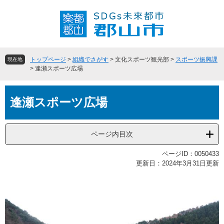
ペ
メ
ー
ニ
ジ
ュ
の
ー
先
を
頭
飛
トップページ
>
組織でさがす
>
文化スポーツ観光部
>
スポーツ振興課
現在地
で
ば
>
逢瀬スポーツ広場
す
し
。
て
本
本
逢瀬スポーツ広場
文
文
へ
ページ内目次
ページID：0050433
更新日：2024年3月31日更新