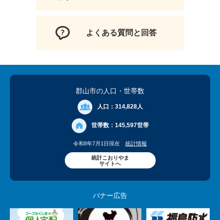
よくある質問と回答
郡山市の人口
・世帯数
人口：
314,828人
世帯数：
145,597世帯
令和8年7月1日現在
統計情報
統計こおりやま
サイトへ
バナー広告