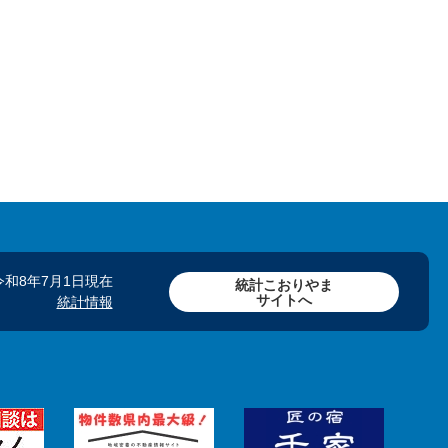
令和8年7月1日現在
統計こおりやま
サイトへ
統計情報