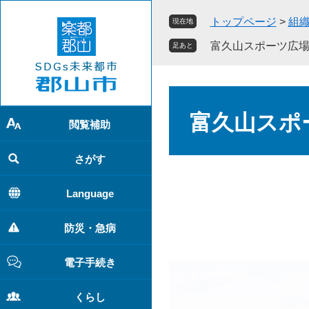
ペ
メ
トップページ
>
組
現在地
ー
ニ
ジ
ュ
富久山スポーツ広
足あと
の
ー
先
を
頭
飛
本
で
ば
文
富久山スポ
す
し
閲覧補助
。
て
本
さがす
文
へ
Language
防災・急病
電子手続き
くらし