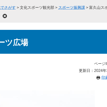
織でさがす
>
文化スポーツ観光部
>
スポーツ振興課
>
富久山ス
場
ーツ広場
ページI
更新日：2024年
印