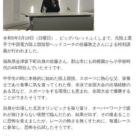
令和5年3月19日（日曜日）、ビッグパレットふくしまで、元陸上選
手で中国電力陸上競技部ヘッドコーチの佐藤敦之さんによる特別講
義が行われました。
福島県会津坂下町出身の佐藤さん。郡山市にも幼稚園から小学校時
代の4年間住んでいたそうです。
中学生の時に本格的に始めた陸上競技。スポーツに熱心な父、栄養
士であり食事に気を遣ってくれた母、水泳で全国大会の出場経験の
ある兄など、スポーツをする環境にも恵まれ、全国大会で優勝する
ことができたそうです。
自身が出場した北京オリンピックを振り返り、オーバーワークで疲
れが抜けきらない状態で臨んだため、結果が出ず、その後走ること
に恐怖を覚えましたが、レースの怖さを無くすために、毎週レース
に参加し、恐怖を払拭したそうです。