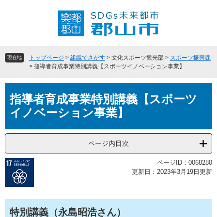
ペ
メ
ー
ニ
ジ
ュ
の
ー
先
を
頭
飛
トップページ
>
組織でさがす
>
文化スポーツ観光部
>
スポーツ振興課
現在地
で
ば
>
指導者育成事業特別講義【スポーツイノベーション事業】
す
し
。
て
本
本
指導者育成事業特別講義【スポーツ
文
文
イノベーション事業】
へ
ページ内目次
ページID：0068280
更新日：2023年3月19日更新
特別講義（永島昭浩さん）