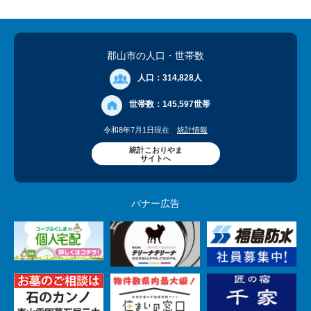
郡山市の人口
・世帯数
人口：
314,828人
世帯数：
145,597世帯
令和8年7月1日現在
統計情報
統計こおりやま
サイトへ
バナー広告