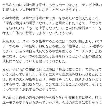
永島さんの幼少期の夢は意外にもサッカーではなく、テレビ中継の
影響もありプロ野球選手になることだったそうです。
小学生時代、当時の指導者にサッカーをやめたいと伝えたところ、
「県内で指折りの選手になれる！」と褒められたことで、「サッカ
ーを続けたい」「もっと上手くなりたい」と自分で練習メニューを
考え、主体的に行動するようになったそうです。
永島さんは、スポーツを指導するためには二つの役割があり、(1)ス
ポーツのルールや技術、戦術などを教える「指導者」と、(2)選手の
モチベーションや自ら成長できる環境を整える「コーチング」が必
要になり、この二つの役割を担う指導を行うことが子どもの健全な
成長につながっていくと語ってくれました。
また、子どもが自主的に育つ環境は「舞台に立つこと」で磨かれて
いくと語っていました。子どもに大きな達成感を味わわせるために
は、周りの大人が指導したり、声掛けをしたり、飽きさせないよう
にする中で、選択肢を与え、自分で選ばせることが大切で、それに
よって大きく成長するのだそうです。
その他にも自分の過去の経験から得た学びや技術を時に熱く、時に
ユーモアを交えながら語っていただき、会場の参加者は楽しそうに