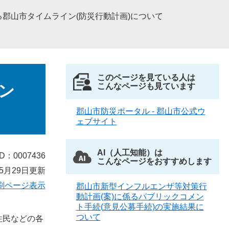
郡山市タイムライン(防災行動計画)について
このページを見ている人は
ン
こんなページも見ています
郡山市防災ポータル - 郡山市公式ウ
ェブサイト
AI（人工知能）は
D：0007436
こんなページをおすすめします
5月29日更新
刷ページ表示
郡山市新型インフルエンザ等対策行
動計画(案)に係るパブリックコメン
ト手続(意見公募手続)の実施結果に
ついて
住民などの各