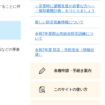
～災害時に避難支援が必要な方へ～
することに伴
「個別避難計画」をつくりましょう
新しい防災気象情報について
令和7年度郡山市総合防災訓練につ
いて
風などの事象
令和7年度 防災・市民安全（情報伝
達）
。
各種申請・手続き案内
このサイトの使い方