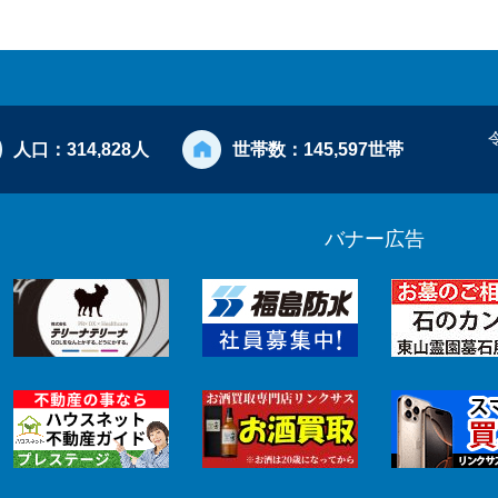
人口：
314,828人
世帯数：
145,597世帯
バナー広告