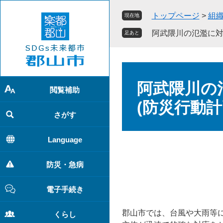
ペ
メ
トップページ
>
組
現在地
ー
ニ
ジ
ュ
阿武隈川の氾濫に対
足あと
の
ー
先
を
頭
飛
本
で
ば
文
阿武隈川の
す
し
閲覧補助
。
て
(防災行動計
本
さがす
文
へ
Language
防災・急病
電子手続き
郡山市では、台風や大雨等
くらし