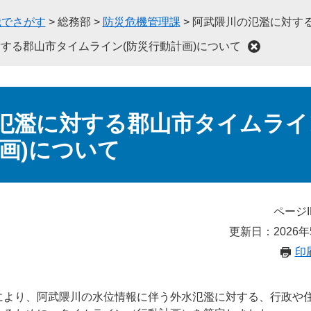
織でさがす
>
総務部
>
防災危機管理課
>
阿武隈川の氾濫に対する
する郡山市タイムライン(防災行動計画)について
氾濫に対する郡山市タイムライ
画)について
ページI
更新日：2026年
印
により、阿武隈川の水位情報に伴う外水氾濫に対する、行政や