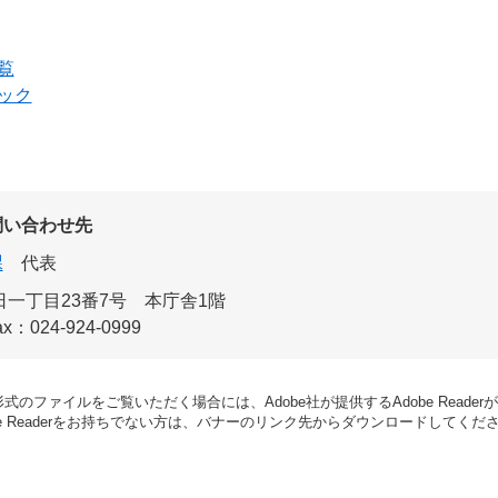
覧
ック
問い合わせ先
課
代表
一丁目23番7号 本庁舎1階
ax：024-924-0999
形式のファイルをご覧いただく場合には、Adobe社が提供するAdobe Reade
be Readerをお持ちでない方は、バナーのリンク先からダウンロードしてくだ