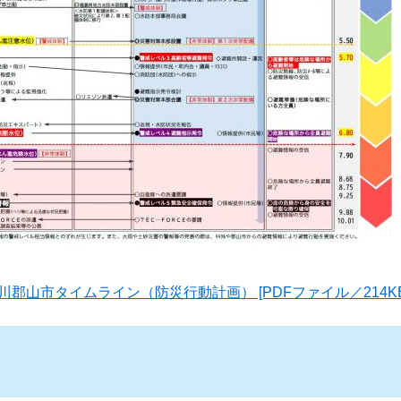
隈川郡山市タイムライン（防災行動計画） [PDFファイル／214KB