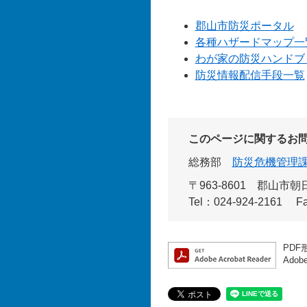
郡山市防災ポータル
各種ハザードマップ一
わが家の防災ハンドブ
防災情報配信手段一覧
このページに関するお
総務部
防災危機管理
〒963-8601
郡山市朝日
Tel：024-924-2161
F
PDF
Ado