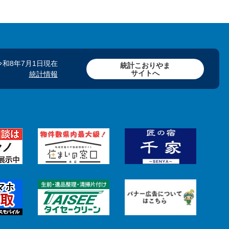
令和8年7月1日現在
統計こおりやま
サイトへ
統計情報