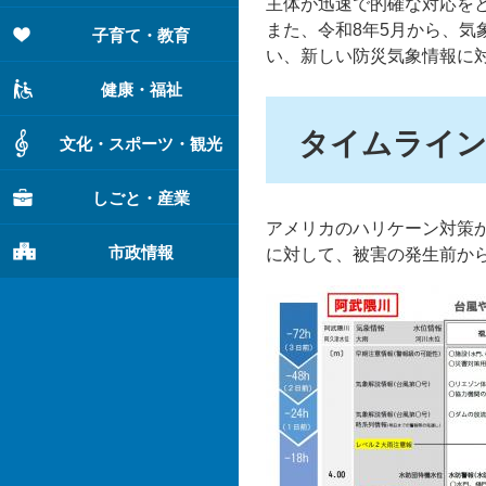
主体が迅速で的確な対応を
また、令和8年5月から、
子育て・教育
い、新しい防災気象情報に
健康・福祉
タイムライン
文化・スポーツ・観光
しごと・産業
アメリカのハリケーン対策
市政情報
に対して、被害の発生前か