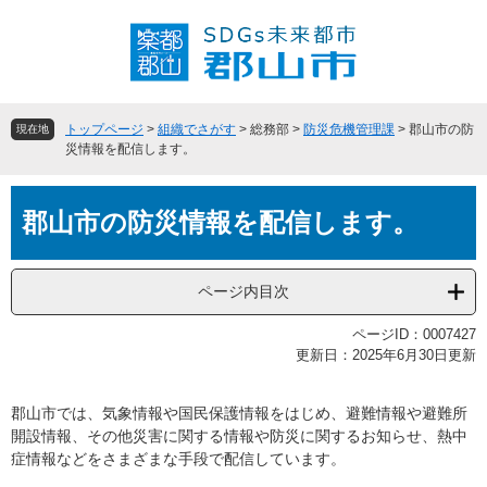
ペ
メ
ー
ニ
ジ
ュ
の
ー
先
を
頭
飛
トップページ
>
組織でさがす
>
総務部
>
防災危機管理課
>
郡山市の防
現在地
で
ば
災情報を配信します。
す
し
。
て
本
本
郡山市の防災情報を配信します。
文
文
へ
ページ内目次
ページID：0007427
更新日：2025年6月30日更新
郡山市では、気象情報や国民保護情報をはじめ、避難情報や避難所
開設情報、その他災害に関する情報や防災に関するお知らせ、熱中
症情報などをさまざまな手段で配信しています。