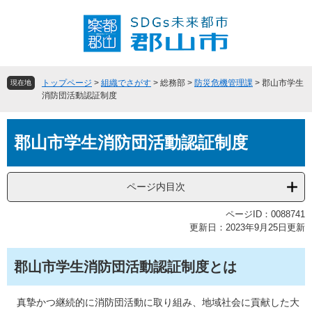
ペ
メ
ー
ニ
ジ
ュ
の
ー
先
を
頭
飛
トップページ
>
組織でさがす
>
総務部
>
防災危機管理課
>
郡山市学生
現在地
で
ば
消防団活動認証制度
す
し
。
て
本
本
郡山市学生消防団活動認証制度
文
文
へ
ページ内目次
ページID：0088741
更新日：2023年9月25日更新
郡山市学生消防団活動認証制度とは
真摯かつ継続的に消防団活動に取り組み、地域社会に貢献した大