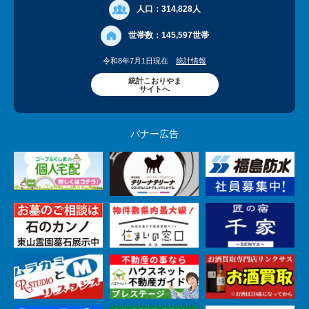
人口：
314,828人
世帯数：
145,597世帯
令和8年7月1日現在
統計情報
統計こおりやま
サイトへ
バナー広告