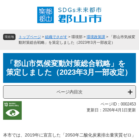
ペ
メ
ー
ニ
ジ
ュ
の
ー
先
を
頭
飛
トップページ
>
組織でさがす
>
環境部
>
環境政策課
>
「郡山市気候変
現在地
で
ば
動対策総合戦略」を策定しました（2023年3月一部改定）
す
し
。
て
本
本
「郡山市気候変動対策総合戦略」を
文
文
策定しました（2023年3月一部改定）
へ
ページ内目次
ページID：0002453
更新日：2026年4月1日更新
本市では、2019年に宣言した「2050年二酸化炭素排出量実質ゼロ」