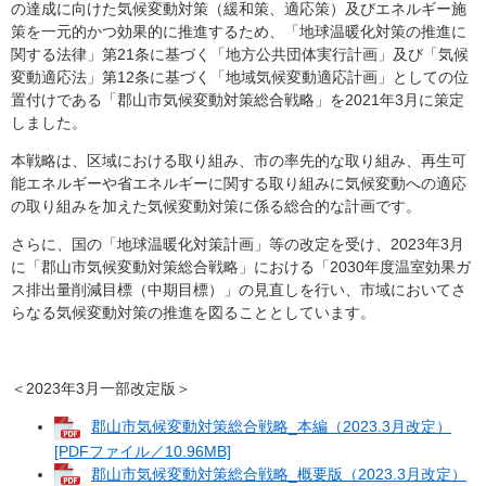
の達成に向けた気候変動対策（緩和策、適応策）及びエネルギー施
策を一元的かつ効果的に推進するため、「地球温暖化対策の推進に
関する法律」第21条に基づく「地方公共団体実行計画」及び「気候
変動適応法」第12条に基づく「地域気候変動適応計画」としての位
置付けである「郡山市気候変動対策総合戦略」を2021年3月に策定
しました。
本戦略は、区域における取り組み、市の率先的な取り組み、再生可
能エネルギーや省エネルギーに関する取り組みに気候変動への適応
の取り組みを加えた気候変動対策に係る総合的な計画です。
さらに、国の「地球温暖化対策計画」等の改定を受け、2023年3月
に「郡山市気候変動対策総合戦略」における「2030年度温室効果ガ
ス排出量削減目標（中期目標）」の見直しを行い、市域においてさ
らなる気候変動対策の推進を図ることとしています。
＜2023年3月一部改定版＞
郡山市気候変動対策総合戦略_本編（2023.3月改定）
[PDFファイル／10.96MB]
郡山市気候変動対策総合戦略_概要版（2023.3月改定）