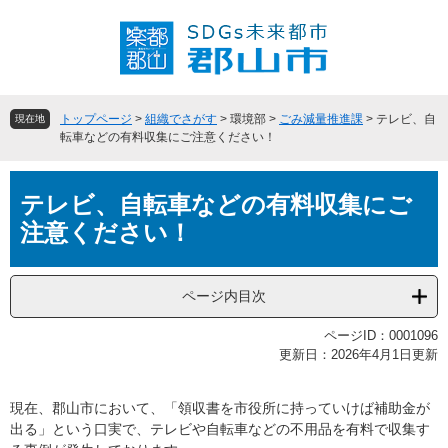
ペ
メ
ー
ニ
ジ
ュ
の
ー
先
を
頭
飛
トップページ
>
組織でさがす
>
環境部
>
ごみ減量推進課
>
テレビ、自
現在地
で
ば
転車などの有料収集にご注意ください！
す
し
。
て
本
本
テレビ、自転車などの有料収集にご
文
文
注意ください！
へ
ページ内目次
ページID：0001096
更新日：2026年4月1日更新
現在、郡山市において、「領収書を市役所に持っていけば補助金が
出る」という口実で、テレビや自転車などの不用品を有料で収集す