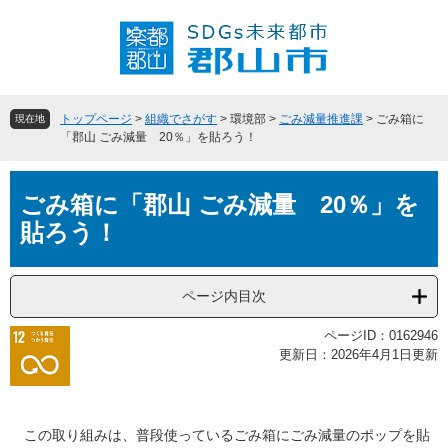
ペ
メ
ー
ニ
ジ
ュ
の
ー
先
を
頭
飛
トップページ
>
組織でさがす
>
環境部
>
ごみ減量推進課
>
ごみ箱に
現在地
で
ば
「郡山 ごみ減量 20％」を貼ろう！
す
し
。
て
本
本
ごみ箱に「郡山 ごみ減量 20％」を
文
文
貼ろう！
へ
ページ内目次
ページID：0162946
更新日：2026年4月1日更新
この取り組みは、普段使っているごみ箱にごみ減量のポップを貼