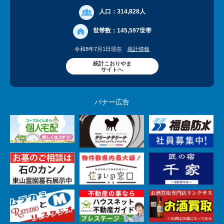
人口：
314,828人
世帯数：
145,597世帯
令和8年7月1日現在
統計情報
統計こおりやま
サイトへ
バナー広告