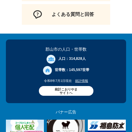
よくある質問と回答
郡山市の人口
・世帯数
人口：
314,828人
世帯数：
145,597世帯
令和8年7月1日現在
統計情報
統計こおりやま
サイトへ
バナー広告