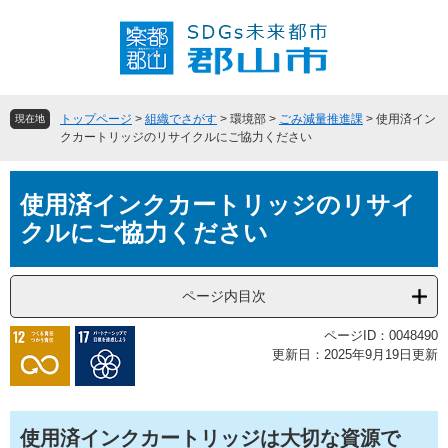
ペ
メ
ー
ニ
ジ
ュ
の
ー
先
を
頭
飛
トップページ
>
組織でさがす
>
環境部
>
ごみ減量推進課
>
使用済イン
現在地
で
ば
クカートリッジのリサイクルにご協力ください
す
し
。
て
本
本
使用済インクカートリッジのリサイ
文
文
クルにご協力ください
へ
ページ内目次
ページID：0048490
更新日：2025年9月19日更新
使用済インクカートリッジは大切な資源で