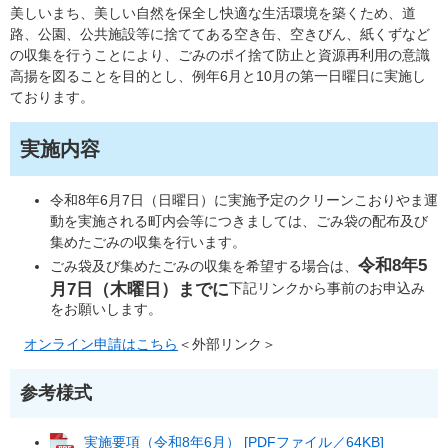
美しいまち、美しい自然を保全し快適な生活環境を築くため、道
路、公園、公共施設等に捨ててある空き缶、空きびん、紙くずなど
の収集を行うことにより、ごみのポイ捨て防止と資源再利用の意識
高揚を図ることを目的とし、例年6月と10月の第一日曜日に実施し
ております。
実施内容
令和8年6月7日（日曜日）に実施予定のクリーンこおりやま運
動を実施される町内会等につきましては、ごみ袋の配布及び
集めたごみの収集を行います。
令和8年5
ごみ袋及び集めたごみの収集を希望する場合は、
月7日（木曜日）までに
下記リンクから事前のお申込み
をお願いします。
オンライン申請はこちら
＜外部リンク＞
参考様式
実施要項（令和8年6月） [PDFファイル／64KB]