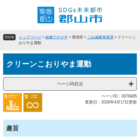
ペ
メ
ー
ニ
ジ
ュ
の
ー
先
を
頭
飛
トップページ
>
組織でさがす
>
環境部
>
ごみ減量推進課
>
クリーンこ
現在地
で
ば
おりやま運動
す
し
。
て
本
本
クリーンこおりやま運動
文
文
へ
ページ内目次
ページID：0076685
更新日：2026年4月17日更新
趣旨