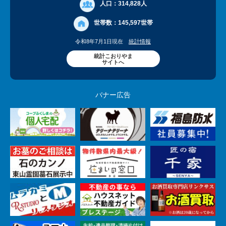
人口：
314,828人
世帯数：
145,597世帯
令和8年7月1日現在
統計情報
統計こおりやま
サイトへ
バナー広告