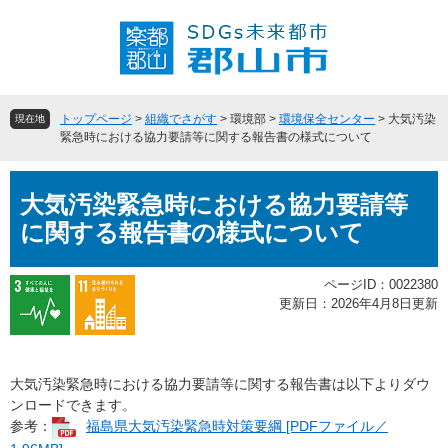
ペ
メ
ー
ニ
ジ
ュ
の
ー
先
を
頭
飛
トップページ
>
組織でさがす
>
環境部
>
環境保全センター
>
大気汚染
現在地
で
ば
緊急時における協力要請等に関する報告書の様式について
す
し
。
て
本
本
大気汚染緊急時における協力要請等
文
文
に関する報告書の様式について
へ
ページID：0022380
更新日：2026年4月8日更新
大気汚染緊急時における協力要請等に関する報告書は以下よりダウ
ンロードできます。
参考：
福島県大気汚染緊急時対策要綱 [PDFファイル／