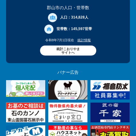
郡山市の人口
・世帯数
人口：
314,828人
世帯数：
145,597世帯
令和8年7月1日現在
統計情報
統計こおりやま
サイトへ
バナー広告