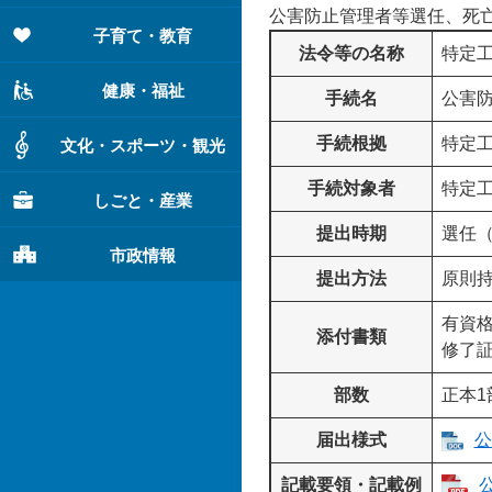
公害防止管理者等選任、死
子育て・教育
法令等の名称
特定
健康・福祉
手続名
公害
手続根拠
特定
文化・スポーツ・観光
手続対象者
特定
しごと・産業
提出時期
選任（
市政情報
提出方法
原則
有資
添付書類
修了
部数
正本1
届出様式
公
記載要領・記載例