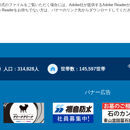
形式のファイルをご覧いただく場合には、Adobe社が提供するAdobe Reade
be Readerをお持ちでない方は、バナーのリンク先からダウンロードしてくだ
人口：
314,828人
世帯数：
145,597世帯
バナー広告