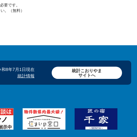
rが必要です。
さい。（無料）
令和8年7月1日現在
統計こおりやま
サイトへ
統計情報