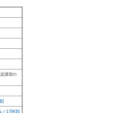
認定講習の
B]
176KB]