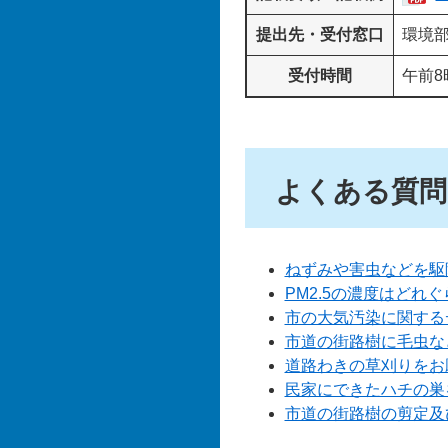
提出先・受付窓口
環境
受付時間
午前8
よくある質問
ねずみや害虫などを駆
PM2.5の濃度はどれ
市の大気汚染に関する
市道の街路樹に毛虫な
道路わきの草刈りをお
民家にできたハチの巣
市道の街路樹の剪定及