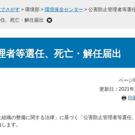
織でさがす
>
環境部
>
環境保全センター
>
公害防止管理者等選
選任、死亡・解任届出
理者等選任、死亡・解任届出
ページI
更新日：2021年
印
止組織の整備に関する法律」に基づく「公害防止管理者等選任
内します。