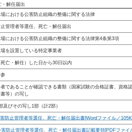
亡・解任届出
工場における公害防止組織の整備に関する法律
防止管理者等選任、死亡・解任届出
工場における公害防止組織の整備に関する法律第4条第3項
工場を設置している特定事業者
死亡・解任）した日から30日以内
持参
格者であることが確認できる書類（国家試験の合格証書、資格
証書等）の写し
部及びその写し1部（計2部）
害防止管理者等選任、死亡・解任届出書[Wordファイル／105K
公害防止管理者等選任、死亡・解任届出書記載要領[PDFファイル／