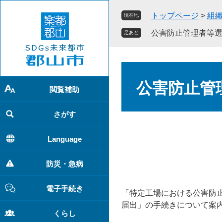
ペ
メ
トップページ
>
組
現在地
ー
ニ
ジ
ュ
公害防止管理者等
足あと
の
ー
先
を
頭
飛
本
で
ば
文
公害防止管
す
し
閲覧補助
。
て
本
さがす
文
へ
Language
防災・急病
電子手続き
「特定工場における公害防
届出」の手続きについて案
くらし