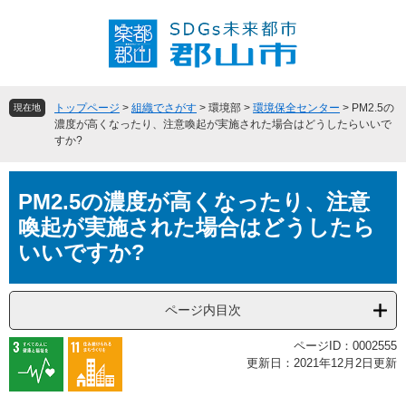
ペ
メ
ー
ニ
ジ
ュ
の
ー
先
を
頭
飛
トップページ
>
組織でさがす
>
環境部
>
環境保全センター
>
PM2.5の
現在地
で
ば
濃度が高くなったり、注意喚起が実施された場合はどうしたらいいで
すか?
す
し
。
て
本
本
PM2.5の濃度が高くなったり、注意
文
文
へ
喚起が実施された場合はどうしたら
いいですか?
ページ内目次
ページID：0002555
更新日：2021年12月2日更新