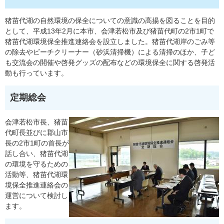
猪苗代湖の自然環境の保全についての意識の高揚を図ることを目的
として、平成13年2月に本市、会津若松市及び猪苗代町の2市1町で
猪苗代湖環境保全推進連絡会を設立しました。猪苗代湖岸のごみ等
の除去やビーチクリーナー（砂浜清掃機）による清掃のほか、子ど
も交流会の開催や啓発グッズの配布などの環境保全に関する啓発活
動も行っています。
定期総会
会津若松市⻑、猪苗
代町⻑並びに郡⼭市
⻑の2市1町の⾸⻑が
話し合い、猪苗代湖
の環境を守るための
活動等、猪苗代湖環
境保全推進連絡会の
運営について検討し
ます。