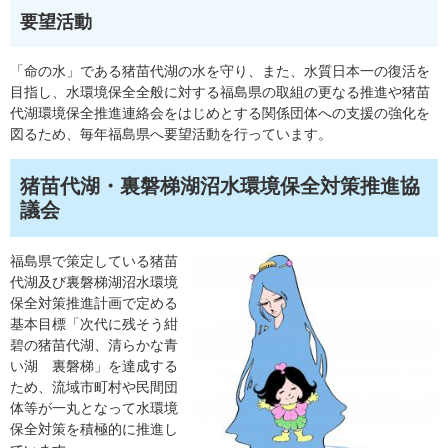
要望活動
「命の水」である猪苗代湖の水を守り、また、水質日本一の復活を
目指し、水環境保全全般に対する福島県の取組の更なる推進や猪苗
代湖環境保全推進連絡会をはじめとする関係団体への支援の強化を
図るため、毎年福島県へ要望活動を行っています。
猪苗代湖・裏磐梯湖沼水環境保全対策推進協
議会
福島県で策定している猪苗
代湖及び裏磐梯湖沼水環境
保全対策推進計画で定める
基本目標「次代に残そう紺
碧の猪苗代湖、清らかな青
い湖 裏磐梯」を達成する
ため、流域市町村や民間団
体等が一丸となって水環境
保全対策を積極的に推進し