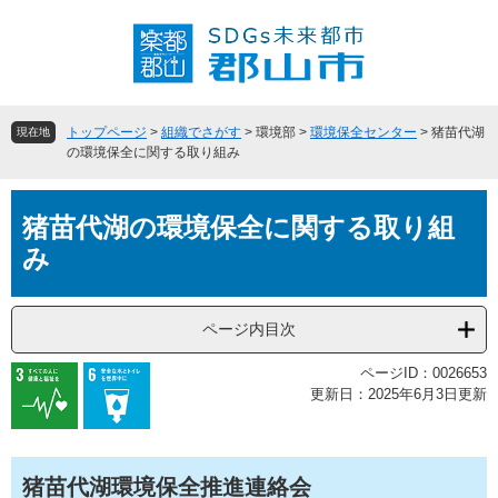
ペ
メ
ー
ニ
ジ
ュ
の
ー
先
を
頭
飛
トップページ
>
組織でさがす
>
環境部
>
環境保全センター
>
猪苗代湖
現在地
で
ば
の環境保全に関する取り組み
す
し
。
て
本
本
猪苗代湖の環境保全に関する取り組
文
文
み
へ
ページ内目次
ページID：0026653
更新日：2025年6月3日更新
猪苗代湖環境保全推進連絡会