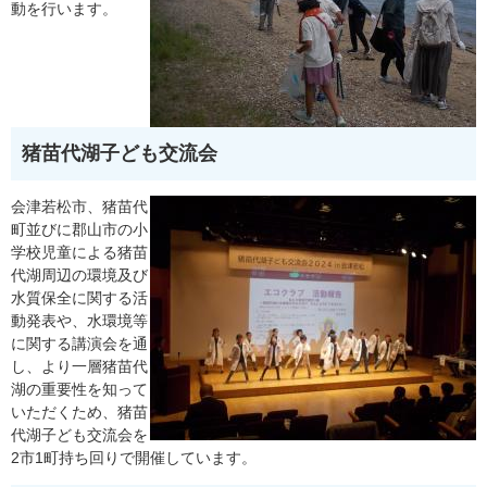
動を⾏います。
猪苗代湖⼦ども交流会
会津若松市、猪苗代
町並びに郡⼭市の⼩
学校児童による猪苗
代湖周辺の環境及び
⽔質保全に関する活
動発表や、⽔環境等
に関する講演会を通
し、より⼀層猪苗代
湖の重要性を知って
いただくため、猪苗
代湖⼦ども交流会を
2市1町持ち回りで開催しています。