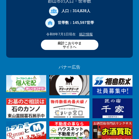
郡山市の人口
・世帯数
人口：
314,828人
世帯数：
145,597世帯
令和8年7月1日現在
統計情報
統計こおりやま
サイトへ
バナー広告