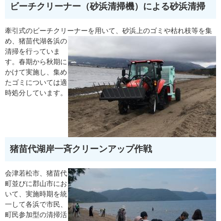
ビーチクリーナー（砂浜清掃機）による砂浜清掃
牽引式のビーチクリーナーを⽤
いて、砂浜上のゴミや枯れ枝等を集
め、猪苗代湖各浜の
清掃を⾏っていま
す。春期から秋期に
かけて実施し、集め
たゴミについては適
時処分しています。
猪苗代湖岸⼀⻫クリーンアップ作戦
会津若松市、猪苗代
町並びに郡⼭市にお
いて、実施時期を統
⼀して各浜で市⺠、
町⺠参加型の清掃活