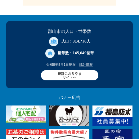
郡山市の人口
・世帯数
人口：
314,736人
世帯数：
145,649世帯
令和8年8月1日現在
統計情報
統計こおりやま
サイトへ
バナー広告