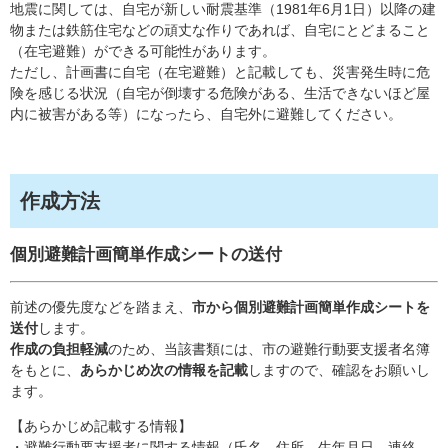
地震に関しては、自宅が新しい耐震基準（1981年6月1日）以降の建
物または鉄筋住宅などの頑丈な作りであれば、自宅にとどまること
（在宅避難）ができる可能性があります。
ただし、計画書に自宅（在宅避難）と記載しても、災害発生時に危
険を感じる状況（自宅が倒壊する危険がある、生活できないほど屋
内に被害がある等）になったら、自宅外に避難してください。
作成方法
個別避難計画簡単作成シートの送付
前述の優先度などを踏まえ、
市から個別避難計画簡単作成シートを
送付
します。
作成の負担軽減
のため、当該書類には、市の避難行動要支援者名簿
をもとに、
あらかじめ次の情報を記載
しますので、確認をお願いし
ます。
【あらかじめ記載する情報】
・避難行動要支援者に関する情報（氏名、住所、生年月日、連絡