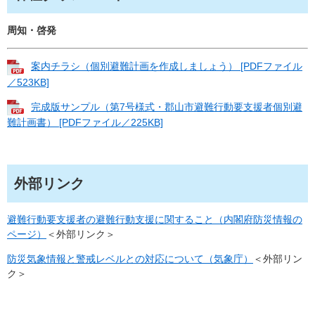
周知・啓発
案内チラシ（個別避難計画を作成しましょう） [PDFファイル
／523KB]
完成版サンプル（第7号様式・郡山市避難行動要支援者個別避
難計画書） [PDFファイル／225KB]
外部リンク
避難行動要支援者の避難行動支援に関すること（内閣府防災情報の
ページ）
＜外部リンク＞
防災気象情報と警戒レベルとの対応について（気象庁）
＜外部リン
ク＞