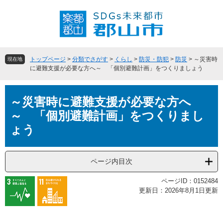
ペ
メ
ー
ニ
ジ
ュ
の
ー
先
を
頭
飛
トップページ
>
分類でさがす
>
くらし
>
防災・防犯
>
防災
>
～災害時
現在地
で
ば
に避難支援が必要な方へ～ 「個別避難計画」をつくりましょう
す
し
。
て
本
本
～災害時に避難支援が必要な方へ
文
文
～ 「個別避難計画」をつくりまし
へ
ょう
ページ内目次
ページID：0152484
更新日：2026年8月1日更新