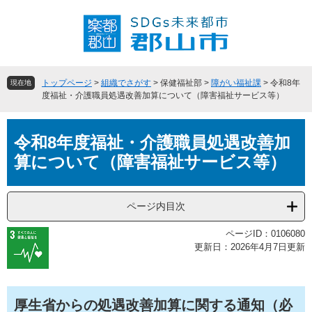
ペ
メ
ー
ニ
ジ
ュ
の
ー
先
を
頭
飛
トップページ
>
組織でさがす
>
保健福祉部
>
障がい福祉課
>
令和8年
現在地
で
ば
度福祉・介護職員処遇改善加算について（障害福祉サービス等）
す
し
。
て
本
本
令和8年度福祉・介護職員処遇改善加
文
文
算について（障害福祉サービス等）
へ
ページ内目次
ページID：0106080
更新日：2026年4月7日更新
厚生省からの処遇改善加算に関する通知（必