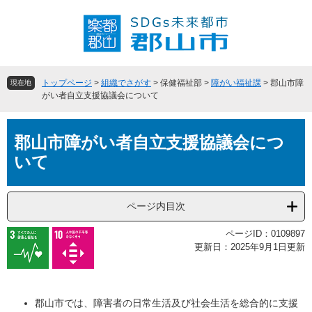
ペ
メ
ー
ニ
ジ
ュ
の
ー
先
を
頭
飛
トップページ
>
組織でさがす
>
保健福祉部
>
障がい福祉課
>
郡山市障
現在地
で
ば
がい者自立支援協議会について
す
し
。
て
本
本
郡山市障がい者自立支援協議会につ
文
文
いて
へ
ページ内目次
ページID：0109897
更新日：2025年9月1日更新
郡山市では、障害者の日常生活及び社会生活を総合的に支援