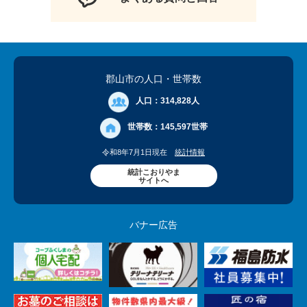
郡山市の人口
・世帯数
人口：
314,828人
世帯数：
145,597世帯
令和8年7月1日現在
統計情報
統計こおりやま
サイトへ
バナー広告