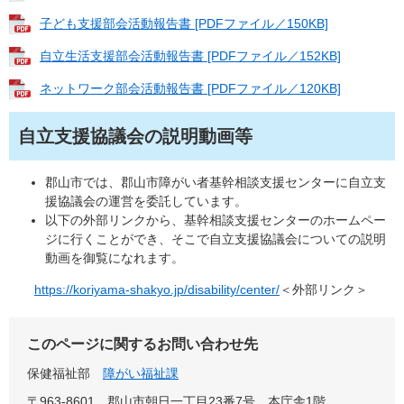
子ども支援部会活動報告書 [PDFファイル／150KB]
自立生活支援部会活動報告書 [PDFファイル／152KB]
ネットワーク部会活動報告書 [PDFファイル／120KB]
自立支援協議会の説明動画等
郡山市では、郡山市障がい者基幹相談支援センターに自立支
援協議会の運営を委託しています。
以下の外部リンクから、基幹相談支援センターのホームペー
ジに行くことができ、そこで自立支援協議会についての説明
動画を御覧になれます。
https://koriyama-shakyo.jp/disability/center/
＜外部リンク＞
このページに関するお問い合わせ先
保健福祉部
障がい福祉課
〒963-8601
郡山市朝日一丁目23番7号 本庁舎1階