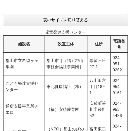
表のサイズを切り替える
児童発達支援センター
電話番
施設名
設置主体
住所
号
024-
郡山市立希望ヶ丘
郡山市［（福）郡山
希望ヶ丘
951-
学園
市社会福祉事業団］
27-1
0262
八山田六
024-
こども発達支援セ
東北健康福祉（株）
丁目189-
954-
ンター
1
9161
安積町笹
024-
通所支援事業所チ
（福）安積愛育園
川字経坦
953-
エロ
52
4436
024-
（NPO）郡山のびの
富田東二