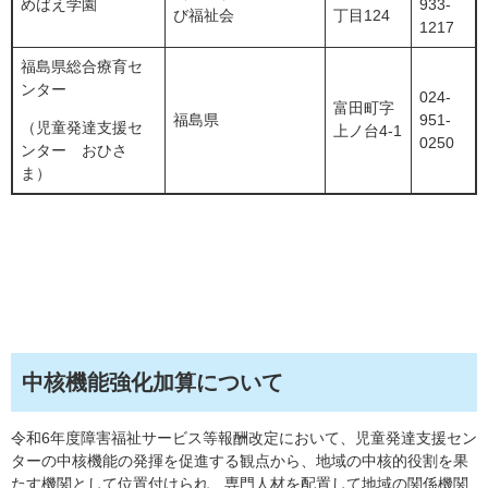
めばえ学園
933-
び福祉会
丁目124
1217
福島県総合療育セ
ンター
024-
富田町字
福島県
951-
（児童発達支援セ
上ノ台4-1
0250
ンター おひさ
ま）
中核機能強化加算について
令和6年度障害福祉サービス等報酬改定において、児童発達支援セン
ターの中核機能の発揮を促進する観点から、地域の中核的役割を果
たす機関として位置付けられ、専門人材を配置して地域の関係機関