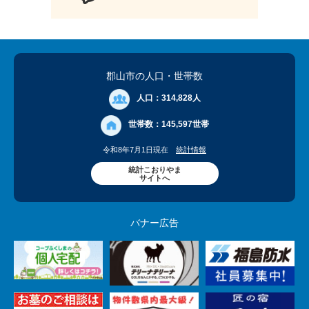
郡山市の人口
・世帯数
人口：
314,828人
世帯数：
145,597世帯
令和8年7月1日現在
統計情報
統計こおりやま
サイトへ
バナー広告