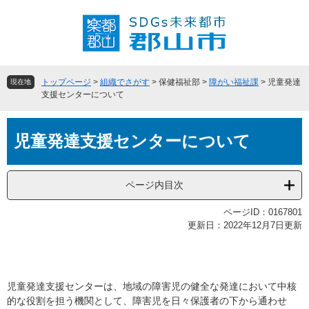
ペ
メ
ー
ニ
ジ
ュ
の
ー
先
を
頭
飛
トップページ
>
組織でさがす
>
保健福祉部
>
障がい福祉課
>
児童発達
現在地
で
ば
支援センターについて
す
し
。
て
本
本
児童発達支援センターについて
文
文
へ
ページ内目次
ページID：0167801
更新日：2022年12月7日更新
児童発達支援センターは、地域の障害児の健全な発達において中核
的な役割を担う機関として、障害児を日々保護者の下から通わせ