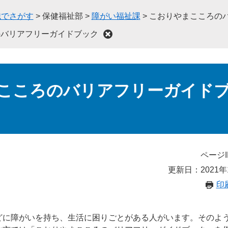
織でさがす
>
保健福祉部
>
障がい福祉課
>
こおりやまこころの
のバリアフリーガイドブック
こころのバリアフリーガイド
ページI
更新日：2021年
印
どに障がいを持ち、生活に困りごとがある人がいます。そのよ