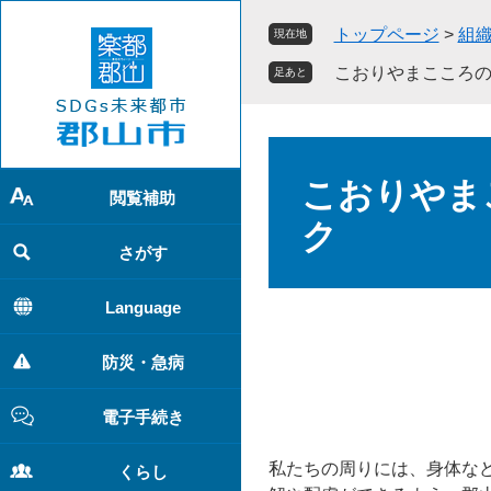
ペ
メ
トップページ
>
組
現在地
ー
ニ
ジ
ュ
こおりやまこころ
足あと
の
ー
先
を
頭
飛
本
で
ば
文
こおりやま
す
し
閲覧補助
。
て
ク
本
さがす
文
へ
Language
防災・急病
電子手続き
私たちの周りには、身体な
くらし