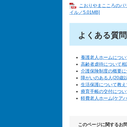
こおりやまこころのバリ
イル／5.01MB]
よくある質問
養護老人ホームについ
高齢者虐待について相
介護保険制度の概要に
障がいのある人(20歳
生活保護について教え
療育手帳の交付につい
軽費老人ホーム(ケア
このページに関するお