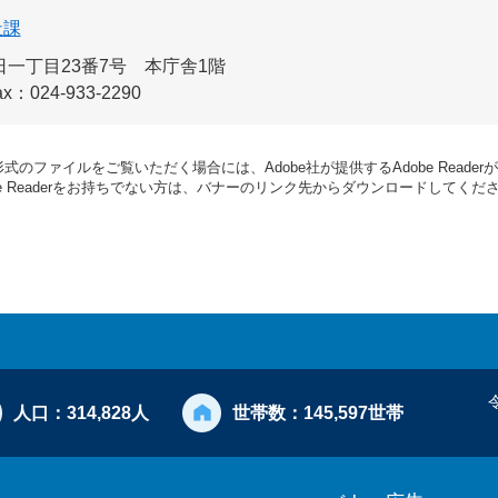
祉課
一丁目23番7号 本庁舎1階
ax：024-933-2290
形式のファイルをご覧いただく場合には、Adobe社が提供するAdobe Reade
be Readerをお持ちでない方は、バナーのリンク先からダウンロードしてくだ
人口：
314,828人
世帯数：
145,597世帯