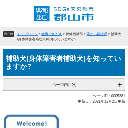
ペ
メ
ー
ニ
ジ
ュ
の
ー
先
を
頭
飛
トップページ
>
組織でさがす
>
保健福祉部
>
障がい福祉課
>
補助犬
現在地
で
ば
(身体障害者補助犬)を知っていますか?
す
し
。
て
本
本
補助犬(身体障害者補助犬)を知ってい
文
文
ますか?
へ
ページ内目次
ページID：0005381
更新日：2021年12月2日更新