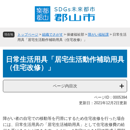
ペ
メ
ー
ニ
ジ
ュ
の
ー
先
を
頭
飛
トップページ
>
組織でさがす
>
保健福祉部
>
障がい福祉課
>
日常生活
現在地
で
ば
用具「居宅生活動作補助用具（住宅改修）」
す
し
。
て
本
本
日常生活用具「居宅生活動作補助用具
文
文
（住宅改修）」
へ
ページ内目次
ページID：0005394
更新日：2021年12月2日更新
障がい者の自宅での移動等を円滑にするため住宅改修を行った場合
には、日常生活用具の「居宅生活補助用具」として住宅改修費の給