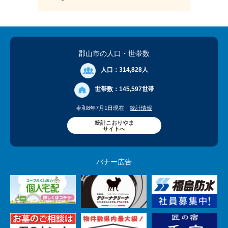
郡山市の人口
・世帯数
人口：
314,828人
世帯数：
145,597世帯
令和8年7月1日現在
統計情報
統計こおりやま
サイトへ
バナー広告