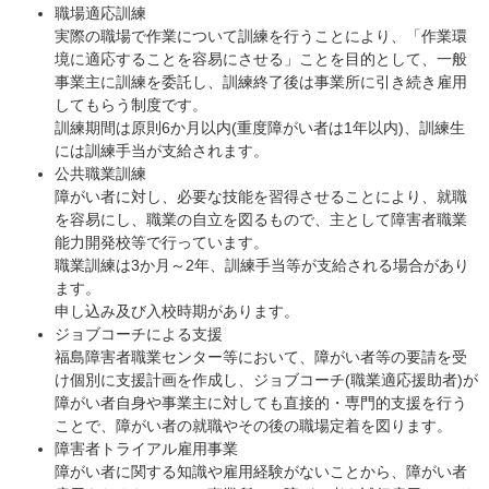
職場適応訓練
実際の職場で作業について訓練を行うことにより、「作業環
境に適応することを容易にさせる」ことを目的として、一般
事業主に訓練を委託し、訓練終了後は事業所に引き続き雇用
してもらう制度です。
訓練期間は原則6か月以内(重度障がい者は1年以内)、訓練生
には訓練手当が支給されます。
公共職業訓練
障がい者に対し、必要な技能を習得させることにより、就職
を容易にし、職業の自立を図るもので、主として障害者職業
能力開発校等で行っています。
職業訓練は3か月～2年、訓練手当等が支給される場合があり
ます。
申し込み及び入校時期があります。
ジョブコーチによる支援
福島障害者職業センター等において、障がい者等の要請を受
け個別に支援計画を作成し、ジョブコーチ(職業適応援助者)が
障がい者自身や事業主に対しても直接的・専門的支援を行う
ことで、障がい者の就職やその後の職場定着を図ります。
障害者トライアル雇用事業
障がい者に関する知識や雇用経験がないことから、障がい者