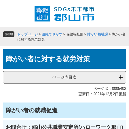
ペ
メ
ー
ニ
ジ
ュ
の
ー
先
を
頭
飛
トップページ
>
組織でさがす
>
保健福祉部
>
障がい福祉課
>
障がい者
現在地
で
ば
に対する就労対策
す
し
。
て
本
本
障がい者に対する就労対策
文
文
へ
ページ内目次
ページID：0005402
更新日：2021年12月2日更新
障がい者の就職促進
お問合せ：郡山公共職業安定所(ハローワーク郡山)