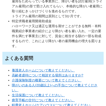
雇用をためらっている事業所に、障がい者を試行雇用(トライ
アル雇用)の形で受け入れてもらい、本格的な障がい者雇用に
取り組むきっかけづくりを進めるものです。
トライアル雇用の期間は原則として3か月です。
特定求職者雇用開発助成金
ハローワーク又は適正な運用を期すことができる無料・有料
職業紹介事業者の紹介により障がい者を雇い入れ、一定の要
件を満たす事業主に対して、賃金に相当する額の一部を助成
するもので、これにより障がい者の雇用機会の増大を図りま
す。
よくある質問
養護老人ホームについて教えてください。
高齢者虐待について相談する場所はありますか?
介護保険制度の概要について教えてください。
障がいのある人(20歳以上)への手当について教えてくださ
い。
生活保護について教えてください。
療育手帳の交付について教えてください。
軽費老人ホーム(ケアハウス)について教えてください。