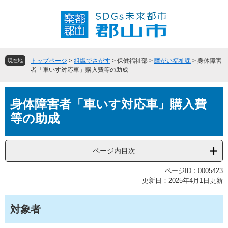
ペ
メ
ー
ニ
ジ
ュ
の
ー
先
を
頭
飛
トップページ
>
組織でさがす
>
保健福祉部
>
障がい福祉課
>
身体障害
現在地
で
ば
者「車いす対応車」購入費等の助成
す
し
。
て
本
本
身体障害者「車いす対応車」購入費
文
文
等の助成
へ
ページ内目次
ページID：0005423
更新日：2025年4月1日更新
対象者